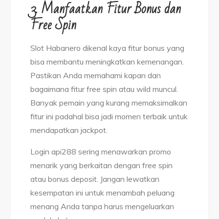
3. Manfaatkan Fitur Bonus dan
Free Spin
Slot Habanero dikenal kaya fitur bonus yang
bisa membantu meningkatkan kemenangan.
Pastikan Anda memahami kapan dan
bagaimana fitur free spin atau wild muncul.
Banyak pemain yang kurang memaksimalkan
fitur ini padahal bisa jadi momen terbaik untuk
mendapatkan jackpot.
Login api288 sering menawarkan promo
menarik yang berkaitan dengan free spin
atau bonus deposit. Jangan lewatkan
kesempatan ini untuk menambah peluang
menang Anda tanpa harus mengeluarkan