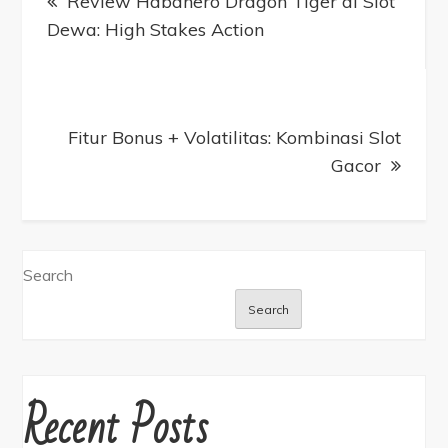
navigation
Review Habanero Dragon Tiger di Slot
Dewa: High Stakes Action
Fitur Bonus + Volatilitas: Kombinasi Slot
Gacor
Search
Search
Recent Posts