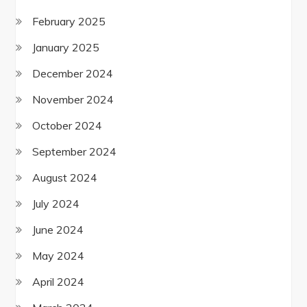
February 2025
January 2025
December 2024
November 2024
October 2024
September 2024
August 2024
July 2024
June 2024
May 2024
April 2024