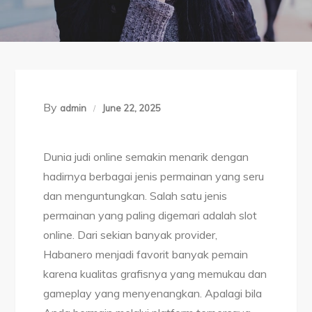
By
admin
June 22, 2025
Dunia judi online semakin menarik dengan
hadirnya berbagai jenis permainan yang seru
dan menguntungkan. Salah satu jenis
permainan yang paling digemari adalah slot
online. Dari sekian banyak provider,
Habanero menjadi favorit banyak pemain
karena kualitas grafisnya yang memukau dan
gameplay yang menyenangkan. Apalagi bila