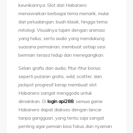
keunikannya. Slot dari Habanero
menawarkan berbagai tema menarik, mulai
dari petualangan, buah klasik, hingga tema
mitologi. Visualnya tajam dengan animasi
yang halus, serta audio yang mendukung
suasana permainan, membuat setiap sesi
bermain terasa hidup dan menegangkan.
Selain grafis dan audio, fitur-fitur bonus
seperti putaran gratis, wild, scatter, dan
jackpot progresif kerap membuat slot
Habanero sangat menggoda untuk
dimainkan. Di
login api288
, semua game
Habanero dapat diakses dengan lancar
tanpa gangguan, yang tentu saja sangat
penting agar pemain bisa fokus dan nyaman