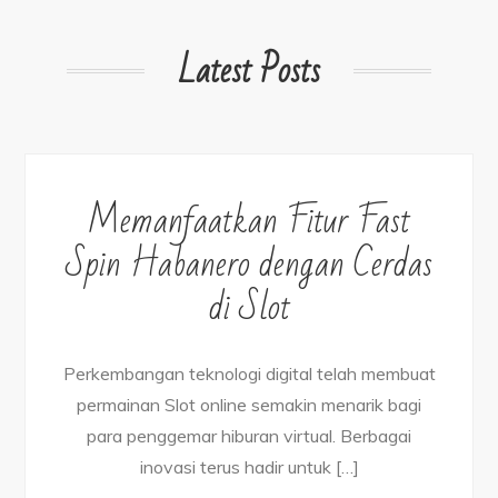
Latest Posts
Memanfaatkan Fitur Fast
Spin Habanero dengan Cerdas
di Slot
Perkembangan teknologi digital telah membuat
permainan Slot online semakin menarik bagi
para penggemar hiburan virtual. Berbagai
inovasi terus hadir untuk […]