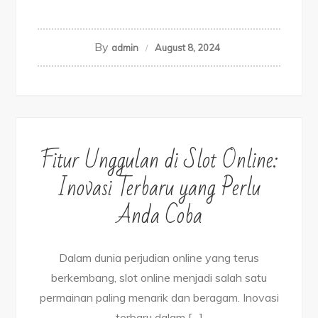
By
admin
August 8, 2024
Fitur Unggulan di Slot Online:
Inovasi Terbaru yang Perlu
Anda Coba
Dalam dunia perjudian online yang terus
berkembang, slot online menjadi salah satu
permainan paling menarik dan beragam. Inovasi
terbaru dalam […]