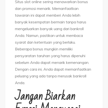
Situs slot online sering menawarkan bonus
dan promosi menarik. Memanfaatkan
tawaran ini dapat memberi Anda lebih
banyak kesempatan bermain tanpa harus
mengeluarkan banyak uang dari bankroll
Anda. Namun, pastikan untuk membaca
syarat dan ketentuan yang berlaku.
Beberapa bonus mungkin memiliki
persyaratan taruhan yang harus dipenuhi
sebelum Anda dapat menarik kemenangan.
Dengan cara ini, Anda dapat memanfaatkan
peluang yang ada tanpa merusak bankroll
Anda.
Jangan Biarkan