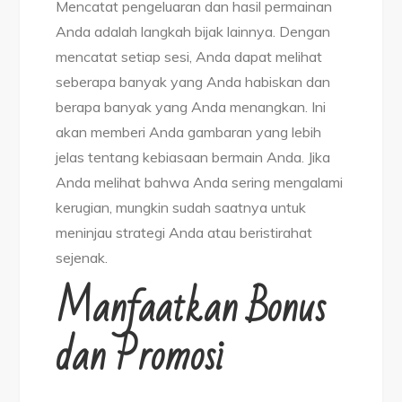
Mencatat pengeluaran dan hasil permainan
Anda adalah langkah bijak lainnya. Dengan
mencatat setiap sesi, Anda dapat melihat
seberapa banyak yang Anda habiskan dan
berapa banyak yang Anda menangkan. Ini
akan memberi Anda gambaran yang lebih
jelas tentang kebiasaan bermain Anda. Jika
Anda melihat bahwa Anda sering mengalami
kerugian, mungkin sudah saatnya untuk
meninjau strategi Anda atau beristirahat
sejenak.
Manfaatkan Bonus
dan Promosi