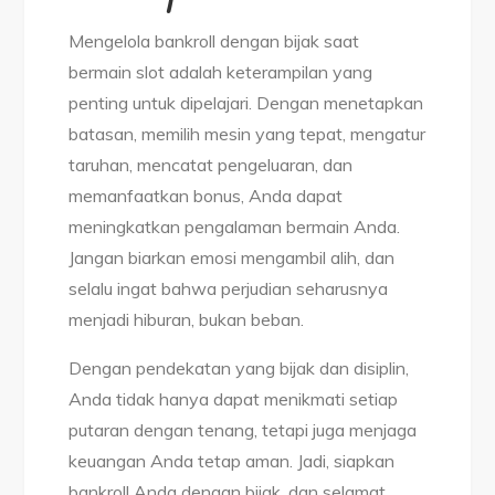
Mengelola bankroll dengan bijak saat
bermain slot adalah keterampilan yang
penting untuk dipelajari. Dengan menetapkan
batasan, memilih mesin yang tepat, mengatur
taruhan, mencatat pengeluaran, dan
memanfaatkan bonus, Anda dapat
meningkatkan pengalaman bermain Anda.
Jangan biarkan emosi mengambil alih, dan
selalu ingat bahwa perjudian seharusnya
menjadi hiburan, bukan beban.
Dengan pendekatan yang bijak dan disiplin,
Anda tidak hanya dapat menikmati setiap
putaran dengan tenang, tetapi juga menjaga
keuangan Anda tetap aman. Jadi, siapkan
bankroll Anda dengan bijak, dan selamat