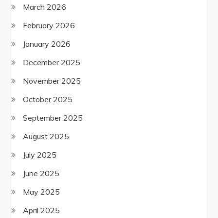
March 2026
February 2026
January 2026
December 2025
November 2025
October 2025
September 2025
August 2025
July 2025
June 2025
May 2025
April 2025