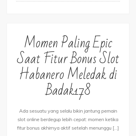
Momen Paling Epic
Saat Fitur Bonus Slot
Habanero Meledak di
Badak178
Ada sesuatu yang selalu bikin jantung pemain
slot online berdegup lebih cepat: momen ketika
fitur bonus akhirnya aktif setelah menunggu […]