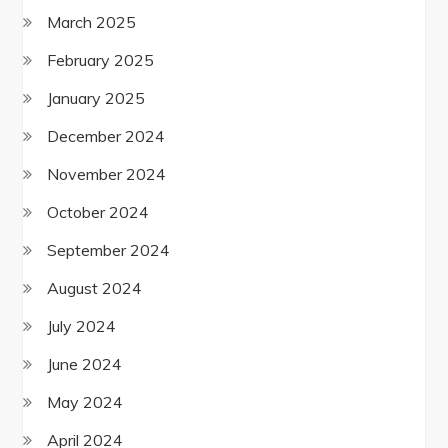
March 2025
February 2025
January 2025
December 2024
November 2024
October 2024
September 2024
August 2024
July 2024
June 2024
May 2024
April 2024