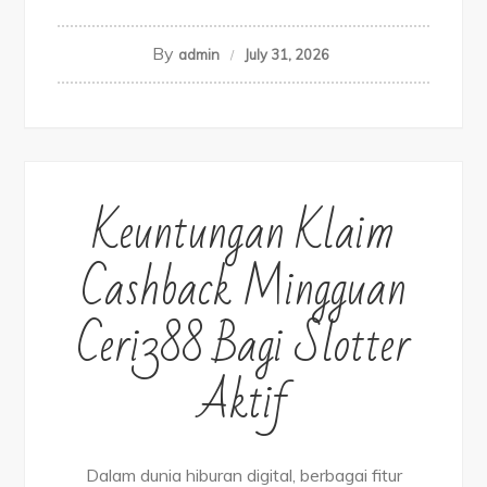
By
admin
July 31, 2026
Keuntungan Klaim
Cashback Mingguan
Ceri388 Bagi Slotter
Aktif
Dalam dunia hiburan digital, berbagai fitur