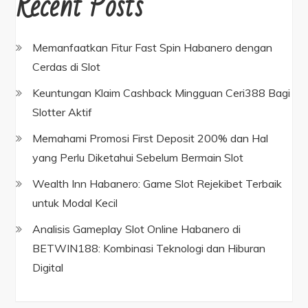
Recent Posts
Memanfaatkan Fitur Fast Spin Habanero dengan
Cerdas di Slot
Keuntungan Klaim Cashback Mingguan Ceri388 Bagi
Slotter Aktif
Memahami Promosi First Deposit 200% dan Hal
yang Perlu Diketahui Sebelum Bermain Slot
Wealth Inn Habanero: Game Slot Rejekibet Terbaik
untuk Modal Kecil
Analisis Gameplay Slot Online Habanero di
BETWIN188: Kombinasi Teknologi dan Hiburan
Digital