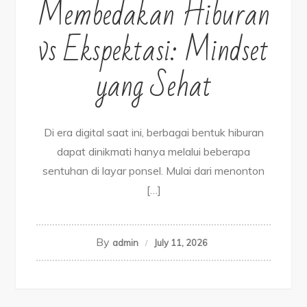
Membedakan Hiburan
vs Ekspektasi: Mindset
yang Sehat
Di era digital saat ini, berbagai bentuk hiburan
dapat dinikmati hanya melalui beberapa
sentuhan di layar ponsel. Mulai dari menonton
[…]
By
admin
July 11, 2026