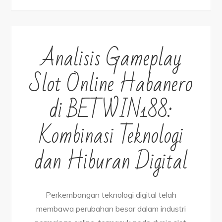
Analisis Gameplay
Slot Online Habanero
di BETWIN188:
Kombinasi Teknologi
dan Hiburan Digital
Perkembangan teknologi digital telah
membawa perubahan besar dalam industri