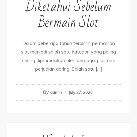
Diketahui Sebelum
Bermain Slot
Dalam beberapa tahun terakhir, permainan
slot menjadi salah satu kategori yang paling
sering dipromosikan oleh berbagai platform
perjudian daring. Salah satu […]
By
admin
July 27, 2026