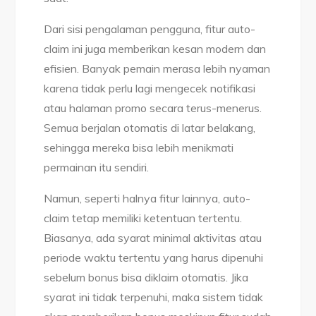
Dari sisi pengalaman pengguna, fitur auto-
claim ini juga memberikan kesan modern dan
efisien. Banyak pemain merasa lebih nyaman
karena tidak perlu lagi mengecek notifikasi
atau halaman promo secara terus-menerus.
Semua berjalan otomatis di latar belakang,
sehingga mereka bisa lebih menikmati
permainan itu sendiri.
Namun, seperti halnya fitur lainnya, auto-
claim tetap memiliki ketentuan tertentu.
Biasanya, ada syarat minimal aktivitas atau
periode waktu tertentu yang harus dipenuhi
sebelum bonus bisa diklaim otomatis. Jika
syarat ini tidak terpenuhi, maka sistem tidak