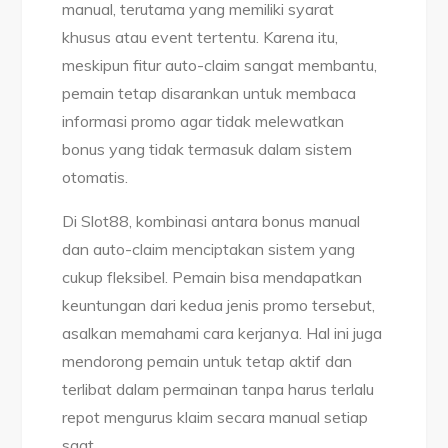
manual, terutama yang memiliki syarat
khusus atau event tertentu. Karena itu,
meskipun fitur auto-claim sangat membantu,
pemain tetap disarankan untuk membaca
informasi promo agar tidak melewatkan
bonus yang tidak termasuk dalam sistem
otomatis.
Di Slot88, kombinasi antara bonus manual
dan auto-claim menciptakan sistem yang
cukup fleksibel. Pemain bisa mendapatkan
keuntungan dari kedua jenis promo tersebut,
asalkan memahami cara kerjanya. Hal ini juga
mendorong pemain untuk tetap aktif dan
terlibat dalam permainan tanpa harus terlalu
repot mengurus klaim secara manual setiap
saat.