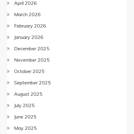
April 2026
March 2026
February 2026
January 2026
December 2025
November 2025
October 2025
September 2025
August 2025
July 2025
June 2025
May 2025