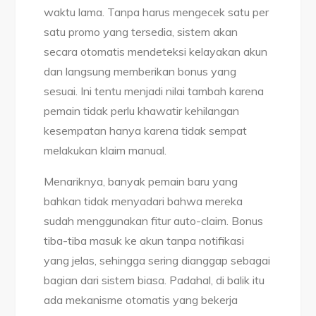
waktu lama. Tanpa harus mengecek satu per
satu promo yang tersedia, sistem akan
secara otomatis mendeteksi kelayakan akun
dan langsung memberikan bonus yang
sesuai. Ini tentu menjadi nilai tambah karena
pemain tidak perlu khawatir kehilangan
kesempatan hanya karena tidak sempat
melakukan klaim manual.
Menariknya, banyak pemain baru yang
bahkan tidak menyadari bahwa mereka
sudah menggunakan fitur auto-claim. Bonus
tiba-tiba masuk ke akun tanpa notifikasi
yang jelas, sehingga sering dianggap sebagai
bagian dari sistem biasa. Padahal, di balik itu
ada mekanisme otomatis yang bekerja