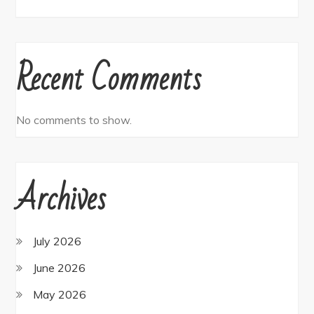
Recent Comments
No comments to show.
Archives
July 2026
June 2026
May 2026