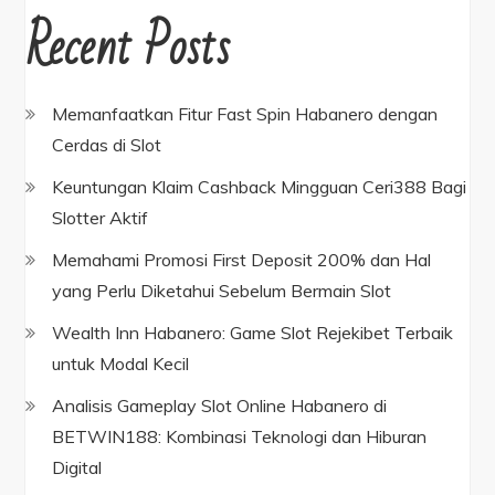
Recent Posts
Memanfaatkan Fitur Fast Spin Habanero dengan
Cerdas di Slot
Keuntungan Klaim Cashback Mingguan Ceri388 Bagi
Slotter Aktif
Memahami Promosi First Deposit 200% dan Hal
yang Perlu Diketahui Sebelum Bermain Slot
Wealth Inn Habanero: Game Slot Rejekibet Terbaik
untuk Modal Kecil
Analisis Gameplay Slot Online Habanero di
BETWIN188: Kombinasi Teknologi dan Hiburan
Digital