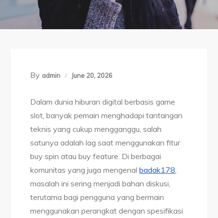
By
admin
June 20, 2026
Dalam dunia hiburan digital berbasis game
slot, banyak pemain menghadapi tantangan
teknis yang cukup mengganggu, salah
satunya adalah lag saat menggunakan fitur
buy spin atau buy feature. Di berbagai
komunitas yang juga mengenal
badak178
,
masalah ini sering menjadi bahan diskusi,
terutama bagi pengguna yang bermain
menggunakan perangkat dengan spesifikasi