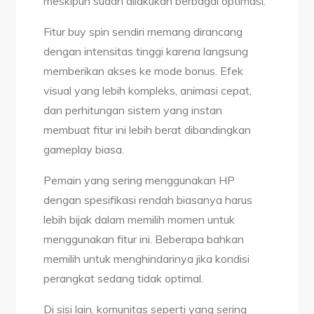
meskipun sudah dilakukan berbagai optimasi.
Fitur buy spin sendiri memang dirancang
dengan intensitas tinggi karena langsung
memberikan akses ke mode bonus. Efek
visual yang lebih kompleks, animasi cepat,
dan perhitungan sistem yang instan
membuat fitur ini lebih berat dibandingkan
gameplay biasa.
Pemain yang sering menggunakan HP
dengan spesifikasi rendah biasanya harus
lebih bijak dalam memilih momen untuk
menggunakan fitur ini. Beberapa bahkan
memilih untuk menghindarinya jika kondisi
perangkat sedang tidak optimal.
Di sisi lain, komunitas seperti yang sering