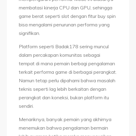
membatasi kinerja CPU dan GPU, sehingga
game berat seperti slot dengan fitur buy spin
bisa mengalami penurunan performa yang
signifikan.
Platform seperti Badak178 sering muncul
dalam percakapan komunitas sebagai
tempat di mana pemain berbagi pengalaman
terkait performa game di berbagai perangkat.
Namun tetap perlu dipahami bahwa masalah
teknis seperti lag lebih berkaitan dengan
perangkat dan koneksi, bukan platform itu
sendiri.
Menariknya, banyak pemain yang akhirnya
menemukan bahwa pengalaman bermain