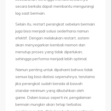
secara berkala dapat membantu mengurangi
lag saat bermain.
Selain itu, restart perangkat sebelum bermain
juga bisa menjadi solusi sederhana namun
efektif. Dengan melakukan restart, sistem
akan menyegarkan kembali memori dan
menutup proses yang tidak diperlukan,
sehingga performa menjadi lebih optimal.
Namun penting untuk dipahami bahwa tidak
semua lag bisa diatasi sepenuhnya, terutama
jika perangkat sudah berada di bawah
standar minimum yang dibutuhkan oleh
game. Dalam kasus seperti ini, pengalaman
bermain mungkin akan tetap terbatas