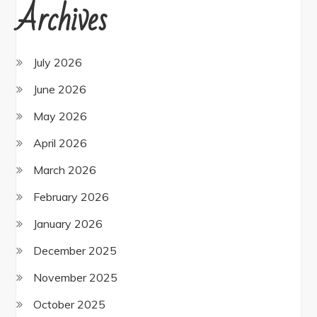
Archives
July 2026
June 2026
May 2026
April 2026
March 2026
February 2026
January 2026
December 2025
November 2025
October 2025