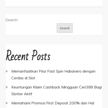
Search
Search
Recent Posts
Memanfaatkan Fitur Fast Spin Habanero dengan
Cerdas di Slot
Keuntungan Klaim Cashback Mingguan Ceri388 Bagi
Slotter Aktif
Memahami Promosi First Deposit 200% dan Hal