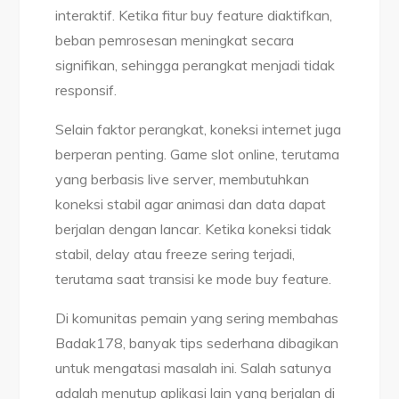
interaktif. Ketika fitur buy feature diaktifkan,
beban pemrosesan meningkat secara
signifikan, sehingga perangkat menjadi tidak
responsif.
Selain faktor perangkat, koneksi internet juga
berperan penting. Game slot online, terutama
yang berbasis live server, membutuhkan
koneksi stabil agar animasi dan data dapat
berjalan dengan lancar. Ketika koneksi tidak
stabil, delay atau freeze sering terjadi,
terutama saat transisi ke mode buy feature.
Di komunitas pemain yang sering membahas
Badak178, banyak tips sederhana dibagikan
untuk mengatasi masalah ini. Salah satunya
adalah menutup aplikasi lain yang berjalan di