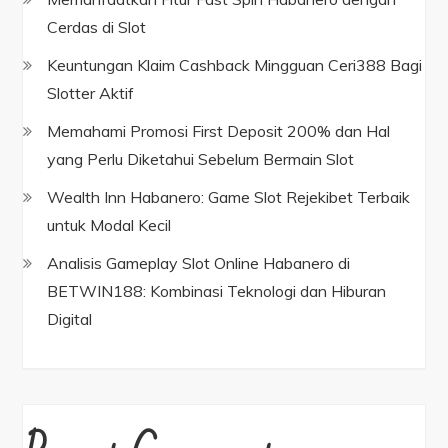
Cerdas di Slot
Keuntungan Klaim Cashback Mingguan Ceri388 Bagi
Slotter Aktif
Memahami Promosi First Deposit 200% dan Hal
yang Perlu Diketahui Sebelum Bermain Slot
Wealth Inn Habanero: Game Slot Rejekibet Terbaik
untuk Modal Kecil
Analisis Gameplay Slot Online Habanero di
BETWIN188: Kombinasi Teknologi dan Hiburan
Digital