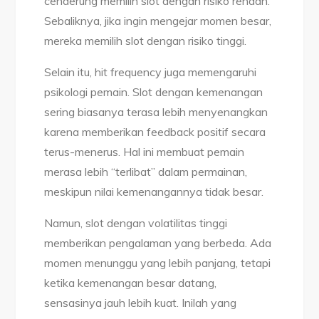
cenderung memilih slot dengan risiko rendah.
Sebaliknya, jika ingin mengejar momen besar,
mereka memilih slot dengan risiko tinggi.
Selain itu, hit frequency juga memengaruhi
psikologi pemain. Slot dengan kemenangan
sering biasanya terasa lebih menyenangkan
karena memberikan feedback positif secara
terus-menerus. Hal ini membuat pemain
merasa lebih “terlibat” dalam permainan,
meskipun nilai kemenangannya tidak besar.
Namun, slot dengan volatilitas tinggi
memberikan pengalaman yang berbeda. Ada
momen menunggu yang lebih panjang, tetapi
ketika kemenangan besar datang,
sensasinya jauh lebih kuat. Inilah yang