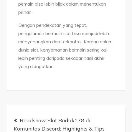
pemain bisa lebih bijak dalam menentukan
pilihan.
Dengan pendekatan yang tepat,
pengalaman bermain slot bisa menjadi lebih
menyenangkan dan terkontrol. Karena dalam
dunia slot, kenyamanan bermain sering kali
lebih penting daripada sekadar hasil akhir
yang didapatkan.
Post
navigation
Roadshow Slot Badak178 di
Komunitas Discord: Highlights & Tips