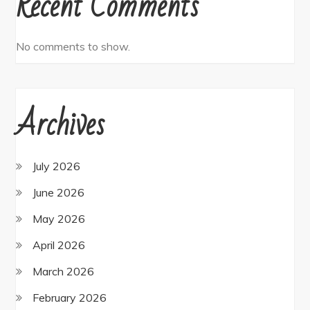
Recent Comments
No comments to show.
Archives
July 2026
June 2026
May 2026
April 2026
March 2026
February 2026