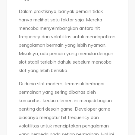
Dalam praktiknya, banyak pemain tidak
hanya melihat satu faktor saja. Mereka
mencoba menyeimbangkan antara hit
frequency dan volatilitas untuk mendapatkan
pengalaman bermain yang lebih nyaman.
Misalnya, ada pemain yang memulai dengan
slot stabil terlebih dahulu sebelum mencoba
slot yang lebih berisiko.
Di dunia slot modern, termasuk berbagai
permainan yang sering dibahas oleh
komunitas, kedua elemen ini menjadi bagian
penting dari desain game. Developer game
biasanya mengatur hit frequency dan
volatilitas untuk menciptakan pengalaman
yang berbeda pada setiap permainan. Hal ini