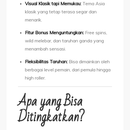
Visual Klasik tapi Memukau:
Tema Asia
klasik yang tetap terasa segar dan
menarik.
Fitur Bonus Menguntungkan:
Free spins,
wild melebar, dan taruhan ganda yang
menambah sensasi.
Fleksibilitas Taruhan:
Bisa dimainkan oleh
berbagai level pemain, dari pemula hingga
high roller.
Apa yang Bisa
Ditingkatkan?