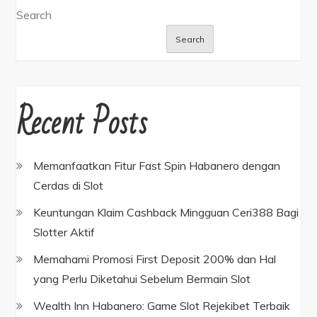
Search
Search
Recent Posts
Memanfaatkan Fitur Fast Spin Habanero dengan
Cerdas di Slot
Keuntungan Klaim Cashback Mingguan Ceri388 Bagi
Slotter Aktif
Memahami Promosi First Deposit 200% dan Hal
yang Perlu Diketahui Sebelum Bermain Slot
Wealth Inn Habanero: Game Slot Rejekibet Terbaik