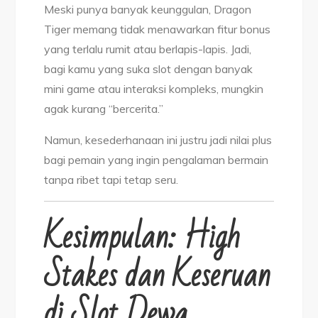
Meski punya banyak keunggulan, Dragon
Tiger memang tidak menawarkan fitur bonus
yang terlalu rumit atau berlapis-lapis. Jadi,
bagi kamu yang suka slot dengan banyak
mini game atau interaksi kompleks, mungkin
agak kurang “bercerita.”
Namun, kesederhanaan ini justru jadi nilai plus
bagi pemain yang ingin pengalaman bermain
tanpa ribet tapi tetap seru.
Kesimpulan: High
Stakes dan Keseruan
di Slot Dewa