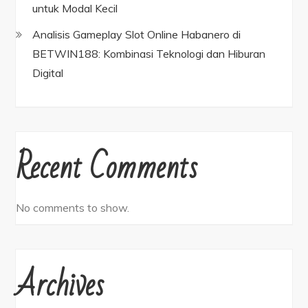
untuk Modal Kecil
Analisis Gameplay Slot Online Habanero di
BETWIN188: Kombinasi Teknologi dan Hiburan
Digital
Recent Comments
No comments to show.
Archives