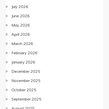
July 2026
June 2026
May 2026
April 2026
March 2026
February 2026
January 2026
December 2025
November 2025
October 2025
September 2025
August 2025