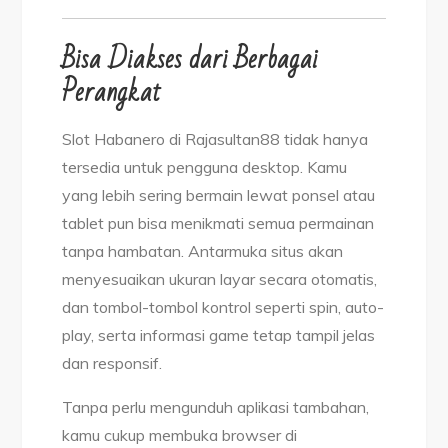
Bisa Diakses dari Berbagai
Perangkat
Slot Habanero di Rajasultan88 tidak hanya
tersedia untuk pengguna desktop. Kamu
yang lebih sering bermain lewat ponsel atau
tablet pun bisa menikmati semua permainan
tanpa hambatan. Antarmuka situs akan
menyesuaikan ukuran layar secara otomatis,
dan tombol-tombol kontrol seperti spin, auto-
play, serta informasi game tetap tampil jelas
dan responsif.
Tanpa perlu mengunduh aplikasi tambahan,
kamu cukup membuka browser di