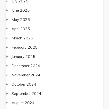
July 2025
June 2025
May 2025
April 2025
March 2025
February 2025
January 2025
December 2024
November 2024
October 2024
September 2024
August 2024