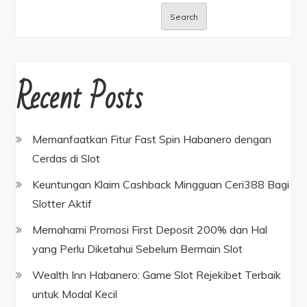
Search
Recent Posts
Memanfaatkan Fitur Fast Spin Habanero dengan
Cerdas di Slot
Keuntungan Klaim Cashback Mingguan Ceri388 Bagi
Slotter Aktif
Memahami Promosi First Deposit 200% dan Hal
yang Perlu Diketahui Sebelum Bermain Slot
Wealth Inn Habanero: Game Slot Rejekibet Terbaik
untuk Modal Kecil