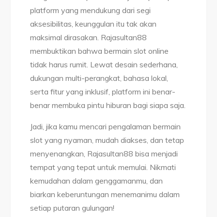
platform yang mendukung dari segi
aksesibilitas, keunggulan itu tak akan
maksimal dirasakan. Rajasultan88
membuktikan bahwa bermain slot online
tidak harus rumit. Lewat desain sederhana,
dukungan multi-perangkat, bahasa lokal,
serta fitur yang inklusif, platform ini benar-
benar membuka pintu hiburan bagi siapa saja.
Jadi, jika kamu mencari pengalaman bermain
slot yang nyaman, mudah diakses, dan tetap
menyenangkan, Rajasultan88 bisa menjadi
tempat yang tepat untuk memulai. Nikmati
kemudahan dalam genggamanmu, dan
biarkan keberuntungan menemanimu dalam
setiap putaran gulungan!