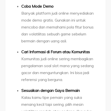
Coba Mode Demo
Banyak platform judi online menyediakan
mode demo gratis. Gunakan ini untuk
mencoba dan memahami pola fitur bonus
dan volatilitas sebuah game sebelum
bermain dengan uang asli.
Cari Informasi di Forum atau Komunitas
Komunitas judi online sering membagikan
pengalaman soal slot mana yang sedang
gacor dan menguntungkan. Ini bisa jadi
referensi yang berguna.
Sesuaikan dengan Gaya Bermain
Kalau kamu tipe pemain yang suka
menang kecil tapi sering, pilih mesin