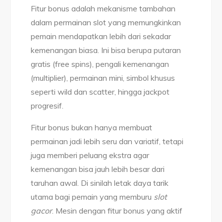
Fitur bonus adalah mekanisme tambahan
dalam permainan slot yang memungkinkan
pemain mendapatkan lebih dari sekadar
kemenangan biasa. Ini bisa berupa putaran
gratis (free spins), pengali kemenangan
(multiplier), permainan mini, simbol khusus
seperti wild dan scatter, hingga jackpot
progresif.
Fitur bonus bukan hanya membuat
permainan jadi lebih seru dan variatif, tetapi
juga memberi peluang ekstra agar
kemenangan bisa jauh lebih besar dari
taruhan awal. Di sinilah letak daya tarik
utama bagi pemain yang memburu
slot
gacor
. Mesin dengan fitur bonus yang aktif