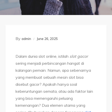
By
admin
June 26, 2025
Dalam dunia slot online, istilah
slot gacor
sering menjadi perbincangan hangat di
kalangan pemain. Namun, apa sebenarnya
yang membuat sebuah mesin slot bisa
disebut gacor? Apakah hanya soal
keberuntungan semata, atau ada faktor lain
yang bisa memengaruhi peluang
kemenangan? Dua elemen utama yang