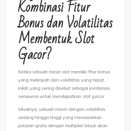
Kombinasi Fitur
Bonus dan Volatilitas
Membentuk Slot
Gacor?
Ketika sebuah mesin slot memiliki fitur bonus
yang melimpah dan volatilitas yang tepat,
inilah yang sering disebut sebagai kombinasi
sempurna untuk mendapatkan
slot gacor
.
Misalnya, sebuah mesin dengan volatilitas
sedang hingga tinggi yang menawarkan
putaran gratis dengan multiplier besar akan