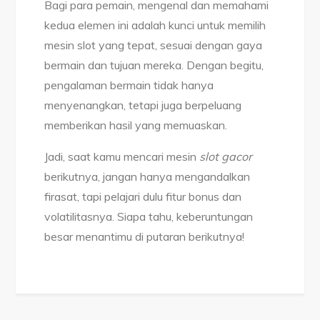
Bagi para pemain, mengenal dan memahami
kedua elemen ini adalah kunci untuk memilih
mesin slot yang tepat, sesuai dengan gaya
bermain dan tujuan mereka. Dengan begitu,
pengalaman bermain tidak hanya
menyenangkan, tetapi juga berpeluang
memberikan hasil yang memuaskan.
Jadi, saat kamu mencari mesin
slot gacor
berikutnya, jangan hanya mengandalkan
firasat, tapi pelajari dulu fitur bonus dan
volatilitasnya. Siapa tahu, keberuntungan
besar menantimu di putaran berikutnya!