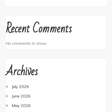
Recent Comments
No comments to show.
Archives
July 2026
June 2026
May 2026