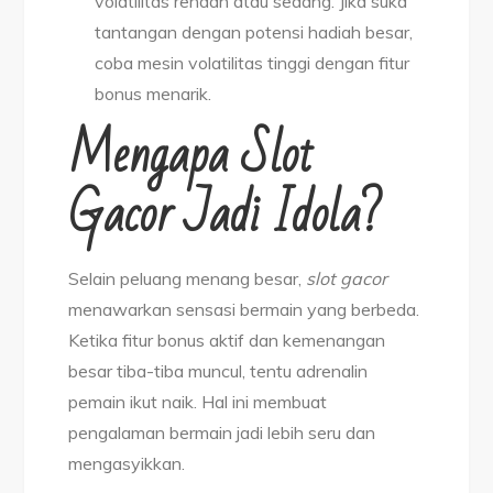
volatilitas rendah atau sedang. Jika suka
tantangan dengan potensi hadiah besar,
coba mesin volatilitas tinggi dengan fitur
bonus menarik.
Mengapa Slot
Gacor Jadi Idola?
Selain peluang menang besar,
slot gacor
menawarkan sensasi bermain yang berbeda.
Ketika fitur bonus aktif dan kemenangan
besar tiba-tiba muncul, tentu adrenalin
pemain ikut naik. Hal ini membuat
pengalaman bermain jadi lebih seru dan
mengasyikkan.