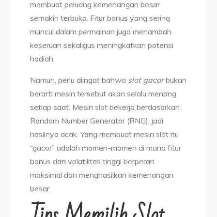
membuat peluang kemenangan besar
semakin terbuka. Fitur bonus yang sering
muncul dalam permainan juga menambah
keseruan sekaligus meningkatkan potensi
hadiah.
Namun, perlu diingat bahwa
slot gacor
bukan
berarti mesin tersebut akan selalu menang
setiap saat. Mesin slot bekerja berdasarkan
Random Number Generator (RNG), jadi
hasilnya acak. Yang membuat mesin slot itu
“gacor” adalah momen-momen di mana fitur
bonus dan volatilitas tinggi berperan
maksimal dan menghasilkan kemenangan
besar.
Tips Memilih Slot