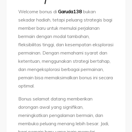
Welcome bonus di
Garuda138
bukan
sekadar hadiah, tetapi peluang strategis bagi
member baru untuk memulai perjalanan
bermain dengan modal tambahan,
fleksibilitas tinggi, dan kesempatan eksplorasi
permainan. Dengan memahami syarat dan
ketentuan, menggunakan strategi bertahap,
dan mengeksplorasi berbagai permainan,
pemain bisa memaksimalkan bonus ini secara
optimal.
Bonus selamat datang memberikan
dorongan awal yang signifikan,
meningkatkan pengalaman bermain, dan
membuka peluang menang lebih besar. Jadi,
bagi pemain baru yang ingin memulai