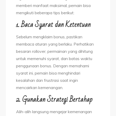
memberi manfaat maksimal, pemain bisa
mengikuti beberapa tips berikut:
1. Baca Syarat dan Ketentuan
Sebelum mengklaim bonus, pastikan
membaca aturan yang berlaku. Perhatikan
besaran rollover, permainan yang dihitung
untuk memenuhi syarat, dan batas waktu
penggunaan bonus. Dengan memahami
syarat ini, pemain bisa menghindari
kesalahan dan frustrasi saat ingin
mencairkan kemenangan.
2. Gunakan Strategi Bertahap
Alih-alih langsung mengejar kemenangan