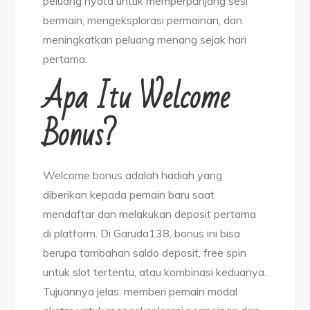
peluang nyata untuk memperpanjang sesi
bermain, mengeksplorasi permainan, dan
meningkatkan peluang menang sejak hari
pertama.
Apa Itu Welcome
Bonus?
Welcome bonus adalah hadiah yang
diberikan kepada pemain baru saat
mendaftar dan melakukan deposit pertama
di platform. Di Garuda138, bonus ini bisa
berupa tambahan saldo deposit, free spin
untuk slot tertentu, atau kombinasi keduanya.
Tujuannya jelas: memberi pemain modal