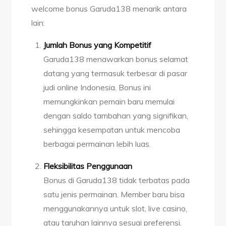
welcome bonus Garuda138 menarik antara
lain:
Jumlah Bonus yang Kompetitif
Garuda138 menawarkan bonus selamat
datang yang termasuk terbesar di pasar
judi online Indonesia. Bonus ini
memungkinkan pemain baru memulai
dengan saldo tambahan yang signifikan,
sehingga kesempatan untuk mencoba
berbagai permainan lebih luas.
Fleksibilitas Penggunaan
Bonus di Garuda138 tidak terbatas pada
satu jenis permainan. Member baru bisa
menggunakannya untuk slot, live casino,
atau taruhan lainnya sesuai preferensi.