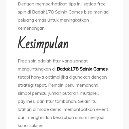
Dengan memperhatikan tips ini, setiap free
spin di Badak178 Spinix Games bisa menjadi
peluang emas untuk meningkatkan
kemenangan.
Kesimpulan
Free spin adalah fitur yang sangat
menguntungkan di
Badak178 Spinix Games
,
tetapi hanya optimal jika digunakan dengan
strategi tepat. Pemain perlu memahami
simbol pemicu, jumlah putaran, multiplier,
paylines, dan fitur tambahan. Selain itu,
latihan di mode demo, memanfaatkan event,
dan menghindari kesalahan umum menjadi
kunci sukses.