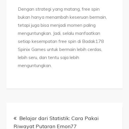
Dengan strategi yang matang, free spin
bukan hanya menambah keseruan bermain,
tetapi juga bisa menjadi momen paling
menguntungkan. Jadi, selalu manfaatkan
setiap kesempatan free spin di Badak178
Spinix Games untuk bermain lebih cerdas,
lebih seru, dan tentu saja lebih
menguntungkan.
Post
navigation
Belajar dari Statistik: Cara Pakai
Riwayat Putaran Emon77