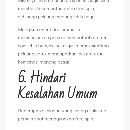
Misalnya, event harian atau bonus login bisa
memberi kesempatan extra free spin,
sehingga peluang menang lebih tinggi.
Mengikuti event dan promo ini
memungkinkan pemain memanfaatkan free
spin lebih banyak, sekaligus memaksimalkan
peluang untuk mendapatkan jackpot atau
kombinasi menang besar.
6. Hindari
Kesalahan Umum
Beberapa kesalahan yang sering dilakukan
pemain saat menggunakan free spin: