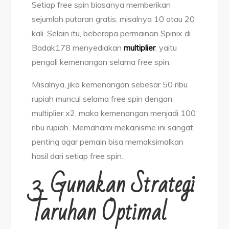
Setiap free spin biasanya memberikan
sejumlah putaran gratis, misalnya 10 atau 20
kali. Selain itu, beberapa permainan Spinix di
Badak178 menyediakan
multiplier
, yaitu
pengali kemenangan selama free spin.
Misalnya, jika kemenangan sebesar 50 ribu
rupiah muncul selama free spin dengan
multiplier x2, maka kemenangan menjadi 100
ribu rupiah. Memahami mekanisme ini sangat
penting agar pemain bisa memaksimalkan
hasil dari setiap free spin.
3. Gunakan Strategi
Taruhan Optimal