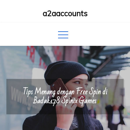
Skip
a2aaccounts
to
content
Tips Menang dengan Free Spin di
Badak178 Spinix Games