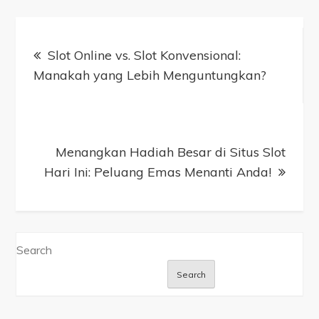
Post
navigation
Slot Online vs. Slot Konvensional:
Manakah yang Lebih Menguntungkan?
Menangkan Hadiah Besar di Situs Slot
Hari Ini: Peluang Emas Menanti Anda!
Search
Search