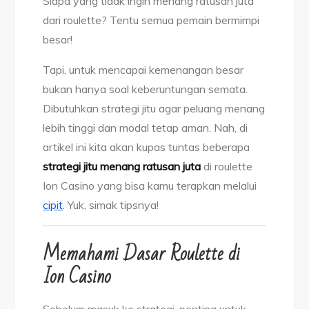
Siapa yang tidak ingin menang ratusan juta
dari roulette? Tentu semua pemain bermimpi
besar!
Tapi, untuk mencapai kemenangan besar
bukan hanya soal keberuntungan semata.
Dibutuhkan strategi jitu agar peluang menang
lebih tinggi dan modal tetap aman. Nah, di
artikel ini kita akan kupas tuntas beberapa
strategi jitu menang ratusan juta
di roulette
Ion Casino yang bisa kamu terapkan melalui
cipit
. Yuk, simak tipsnya!
Memahami Dasar Roulette di
Ion Casino