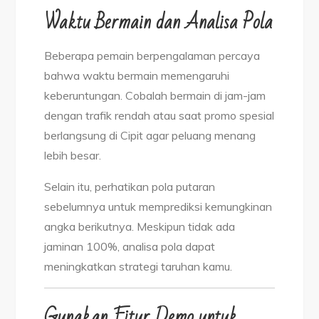
Waktu Bermain dan Analisa Pola
Beberapa pemain berpengalaman percaya
bahwa waktu bermain memengaruhi
keberuntungan. Cobalah bermain di jam-jam
dengan trafik rendah atau saat promo spesial
berlangsung di Cipit agar peluang menang
lebih besar.
Selain itu, perhatikan pola putaran
sebelumnya untuk memprediksi kemungkinan
angka berikutnya. Meskipun tidak ada
jaminan 100%, analisa pola dapat
meningkatkan strategi taruhan kamu.
Gunakan Fitur Demo untuk