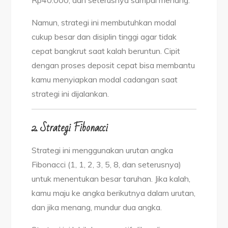
Rp40.000, dan seterusnya sampai menang.
Namun, strategi ini membutuhkan modal
cukup besar dan disiplin tinggi agar tidak
cepat bangkrut saat kalah beruntun. Cipit
dengan proses deposit cepat bisa membantu
kamu menyiapkan modal cadangan saat
strategi ini dijalankan.
2. Strategi Fibonacci
Strategi ini menggunakan urutan angka
Fibonacci (1, 1, 2, 3, 5, 8, dan seterusnya)
untuk menentukan besar taruhan. Jika kalah,
kamu maju ke angka berikutnya dalam urutan,
dan jika menang, mundur dua angka.