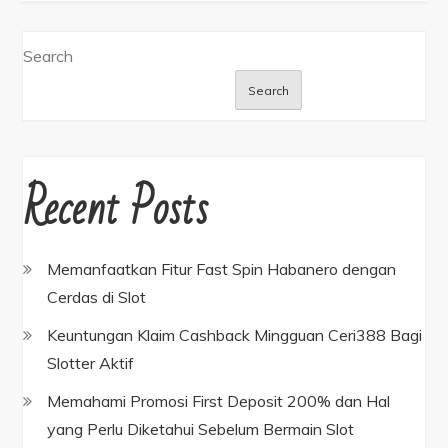
Search
Search
Recent Posts
Memanfaatkan Fitur Fast Spin Habanero dengan
Cerdas di Slot
Keuntungan Klaim Cashback Mingguan Ceri388 Bagi
Slotter Aktif
Memahami Promosi First Deposit 200% dan Hal
yang Perlu Diketahui Sebelum Bermain Slot