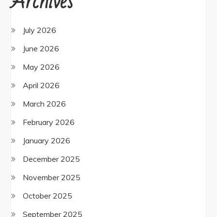
Archives
July 2026
June 2026
May 2026
April 2026
March 2026
February 2026
January 2026
December 2025
November 2025
October 2025
September 2025