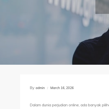
By
admin
March 16, 2026
Dalam dunia perjudian online, ada banyak pili