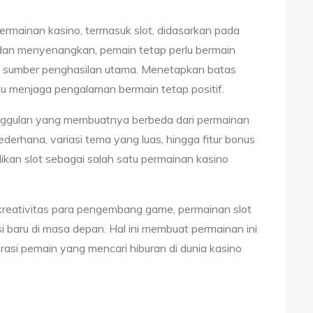
rmainan kasino, termasuk slot, didasarkan pada
 dan menyenangkan, pemain tetap perlu bermain
ai sumber penghasilan utama. Menetapkan batas
 menjaga pengalaman bermain tetap positif.
eunggulan yang membuatnya berbeda dari permainan
ederhana, variasi tema yang luas, hingga fitur bonus
ikan slot sebagai salah satu permainan kasino
reativitas para pengembang game, permainan slot
 baru di masa depan. Hal ini membuat permainan ini
rasi pemain yang mencari hiburan di dunia kasino