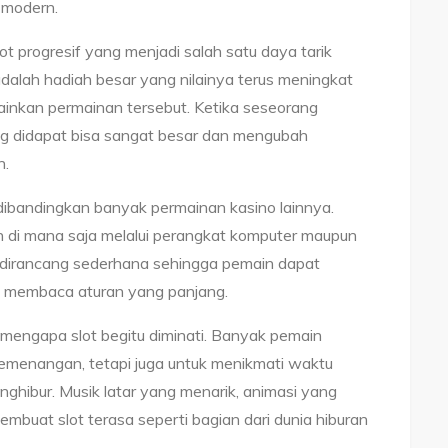
t modern.
ot progresif yang menjadi salah satu daya tarik
adalah hadiah besar yang nilainya terus meningkat
nkan permainan tersebut. Ketika seseorang
ng didapat bisa sangat besar dan mengubah
n.
bel dibandingkan banyak permainan kasino lainnya.
n di mana saja melalui perangkat komputer maupun
dirancang sederhana sehingga pemain dapat
u membaca aturan yang panjang.
n mengapa slot begitu diminati. Banyak pemain
emenangan, tetapi juga untuk menikmati waktu
ghibur. Musik latar yang menarik, animasi yang
mbuat slot terasa seperti bagian dari dunia hiburan