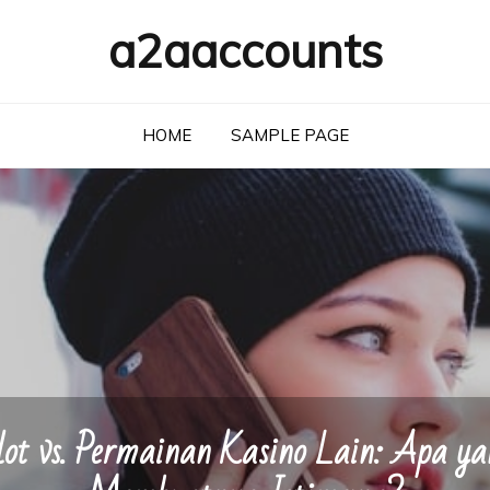
a2aaccounts
HOME
SAMPLE PAGE
lot vs. Permainan Kasino Lain: Apa ya