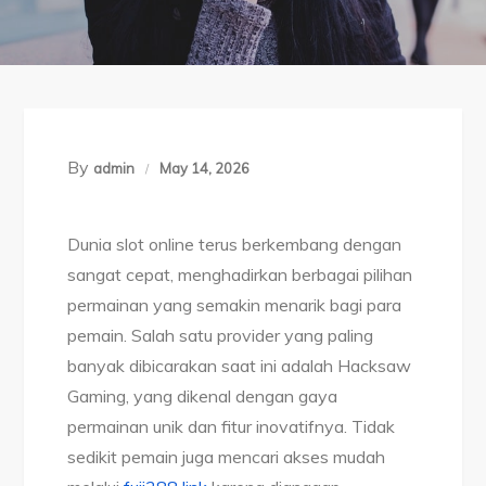
By
admin
May 14, 2026
Dunia slot online terus berkembang dengan
sangat cepat, menghadirkan berbagai pilihan
permainan yang semakin menarik bagi para
pemain. Salah satu provider yang paling
banyak dibicarakan saat ini adalah Hacksaw
Gaming, yang dikenal dengan gaya
permainan unik dan fitur inovatifnya. Tidak
sedikit pemain juga mencari akses mudah