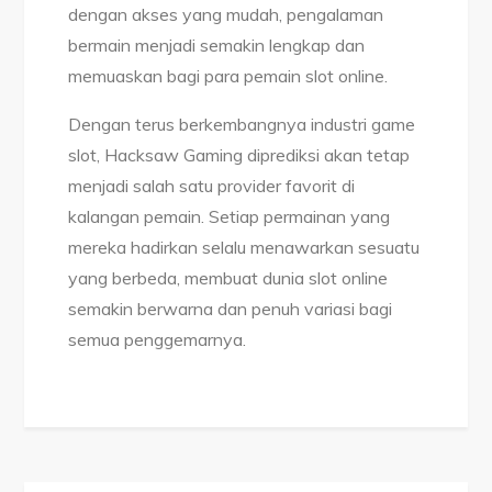
dengan akses yang mudah, pengalaman
bermain menjadi semakin lengkap dan
memuaskan bagi para pemain slot online.
Dengan terus berkembangnya industri game
slot, Hacksaw Gaming diprediksi akan tetap
menjadi salah satu provider favorit di
kalangan pemain. Setiap permainan yang
mereka hadirkan selalu menawarkan sesuatu
yang berbeda, membuat dunia slot online
semakin berwarna dan penuh variasi bagi
semua penggemarnya.