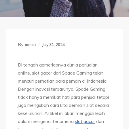
By
admin
July 31, 2024
Di tengah gemerlapnya dunia perjudian
online, slot gacor dari Spade Gaming telah
mencuri perhatian para pemain di Indonesia.
Dengan inovasi terbarunya, Spade Gaming
tidak hanya memikat hati para penjudi tetapi
juga mengubah cara kita bermain slot secara
keseluruhan. Artikel ini akan menggali lebih
dalam mengenai fenomena
slot gacor
dan