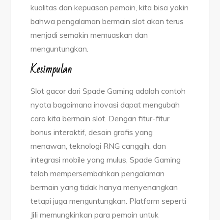
kualitas dan kepuasan pemain, kita bisa yakin
bahwa pengalaman bermain slot akan terus
menjadi semakin memuaskan dan
menguntungkan.
Kesimpulan
Slot gacor dari Spade Gaming adalah contoh
nyata bagaimana inovasi dapat mengubah
cara kita bermain slot. Dengan fitur-fitur
bonus interaktif, desain grafis yang
menawan, teknologi RNG canggih, dan
integrasi mobile yang mulus, Spade Gaming
telah mempersembahkan pengalaman
bermain yang tidak hanya menyenangkan
tetapi juga menguntungkan. Platform seperti
JiIi memungkinkan para pemain untuk