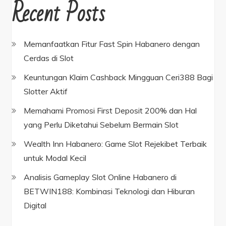
Recent Posts
Memanfaatkan Fitur Fast Spin Habanero dengan
Cerdas di Slot
Keuntungan Klaim Cashback Mingguan Ceri388 Bagi
Slotter Aktif
Memahami Promosi First Deposit 200% dan Hal
yang Perlu Diketahui Sebelum Bermain Slot
Wealth Inn Habanero: Game Slot Rejekibet Terbaik
untuk Modal Kecil
Analisis Gameplay Slot Online Habanero di
BETWIN188: Kombinasi Teknologi dan Hiburan
Digital