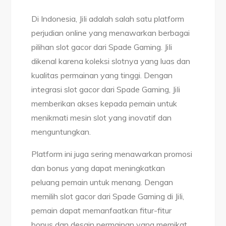
Di Indonesia, JiIi adalah salah satu platform
perjudian online yang menawarkan berbagai
pilihan slot gacor dari Spade Gaming. JiIi
dikenal karena koleksi slotnya yang luas dan
kualitas permainan yang tinggi. Dengan
integrasi slot gacor dari Spade Gaming, JiIi
memberikan akses kepada pemain untuk
menikmati mesin slot yang inovatif dan
menguntungkan.
Platform ini juga sering menawarkan promosi
dan bonus yang dapat meningkatkan
peluang pemain untuk menang. Dengan
memilih slot gacor dari Spade Gaming di JiIi,
pemain dapat memanfaatkan fitur-fitur
bonus dan desain permainan yang memikat