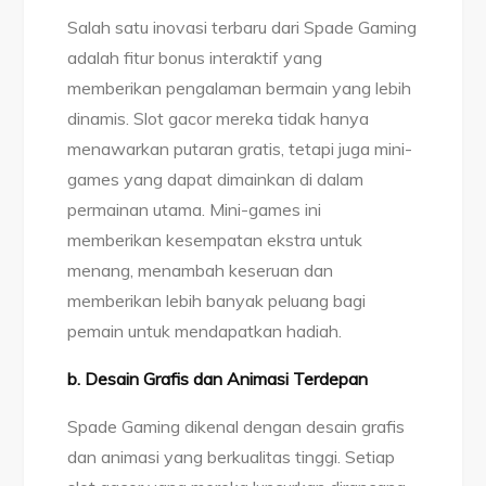
Salah satu inovasi terbaru dari Spade Gaming
adalah fitur bonus interaktif yang
memberikan pengalaman bermain yang lebih
dinamis. Slot gacor mereka tidak hanya
menawarkan putaran gratis, tetapi juga mini-
games yang dapat dimainkan di dalam
permainan utama. Mini-games ini
memberikan kesempatan ekstra untuk
menang, menambah keseruan dan
memberikan lebih banyak peluang bagi
pemain untuk mendapatkan hadiah.
b. Desain Grafis dan Animasi Terdepan
Spade Gaming dikenal dengan desain grafis
dan animasi yang berkualitas tinggi. Setiap