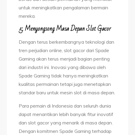
untuk meningkatkan pengalaman bermain
mereka.
5. Menyongsong Masa Depan Slot Gacor
Dengan terus berkembangnya teknologi dan
tren perjudian online, slot gacor dari Spade
Gaming akan terus menjadi bagian penting
dari industri ini. Inovasi yang dibawa oleh
Spade Gaming tidak hanya meningkatkan
kualitas permainan tetapi juga menetapkan
standar baru untuk mesin slot di masa depan.
Para pemain di Indonesia dan seluruh dunia
dapat menantikan lebih banyak fitur inovatif
dan slot gacor yang menarik di masa depan.
Dengan komitmen Spade Gaming terhadap