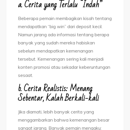
a. Cerita yang Terlalu “Indah”
Beberapa pemain membagikan kisah tentang
mendapatkan “big win” dari deposit kecil.
Namun jarang ada informasi tentang berapa
banyak yang sudah mereka habiskan
sebelum mendapatkan kemenangan
tersebut. Kemenangan sering kali menjadi
konten promosi atau sekadar keberuntungan
sesaat.
b. Cerita Realistis: Menang
Sebentar, Kalah Berkali-kali
Jika diamati, lebih banyak cerita yang
menggambarkan bahwa kemenangan besar
sangat jarang. Banyak pemain mengaku: