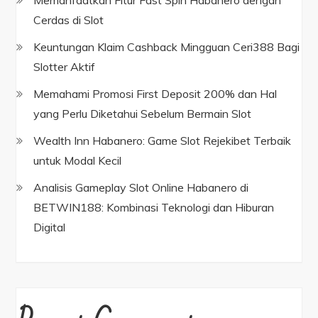
Memanfaatkan Fitur Fast Spin Habanero dengan
Cerdas di Slot
Keuntungan Klaim Cashback Mingguan Ceri388 Bagi
Slotter Aktif
Memahami Promosi First Deposit 200% dan Hal
yang Perlu Diketahui Sebelum Bermain Slot
Wealth Inn Habanero: Game Slot Rejekibet Terbaik
untuk Modal Kecil
Analisis Gameplay Slot Online Habanero di
BETWIN188: Kombinasi Teknologi dan Hiburan
Digital