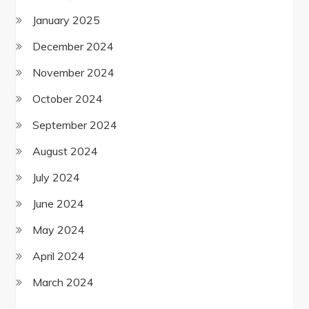
January 2025
December 2024
November 2024
October 2024
September 2024
August 2024
July 2024
June 2024
May 2024
April 2024
March 2024