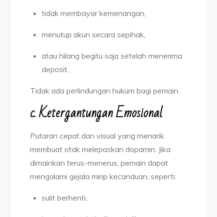
tidak membayar kemenangan,
menutup akun secara sepihak,
atau hilang begitu saja setelah menerima
deposit.
Tidak ada perlindungan hukum bagi pemain.
c. Ketergantungan Emosional
Putaran cepat dan visual yang menarik
membuat otak melepaskan dopamin. Jika
dimainkan terus-menerus, pemain dapat
mengalami gejala mirip kecanduan, seperti:
sulit berhenti,