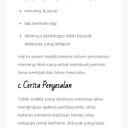
menang di awal,
lalu bermain lagi,
akhirnya kehilangan lebih banyak
daripada yang didapat.
Hal ini umum terjadi karena sistem permainan
memang dirancang untuk membuat pemain
terus kembali dan terus mencoba.
c. Cerita Penyesalan
Tidak sedikit yang akhirnya menutup akun,
menghapus aplikasi pembayaran, atau
bahkan meminta bantuan teman atau
keluarga untuk berhenti. Banyak yang baru