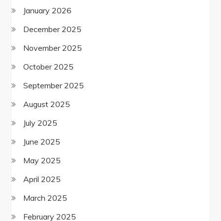
January 2026
December 2025
November 2025
October 2025
September 2025
August 2025
July 2025
June 2025
May 2025
April 2025
March 2025
February 2025