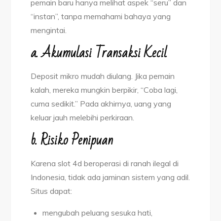
pemain baru hanya melihat aspek “seru” dan
“instan”, tanpa memahami bahaya yang
mengintai.
a. Akumulasi Transaksi Kecil
Deposit mikro mudah diulang. Jika pemain
kalah, mereka mungkin berpikir, “Coba lagi,
cuma sedikit.” Pada akhirnya, uang yang
keluar jauh melebihi perkiraan.
b. Risiko Penipuan
Karena slot 4d beroperasi di ranah ilegal di
Indonesia, tidak ada jaminan sistem yang adil.
Situs dapat:
mengubah peluang sesuka hati,