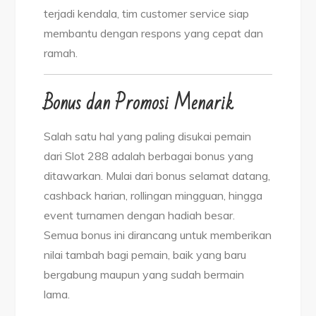
terjadi kendala, tim customer service siap
membantu dengan respons yang cepat dan
ramah.
Bonus dan Promosi Menarik
Salah satu hal yang paling disukai pemain
dari Slot 288 adalah berbagai bonus yang
ditawarkan. Mulai dari bonus selamat datang,
cashback harian, rollingan mingguan, hingga
event turnamen dengan hadiah besar.
Semua bonus ini dirancang untuk memberikan
nilai tambah bagi pemain, baik yang baru
bergabung maupun yang sudah bermain
lama.