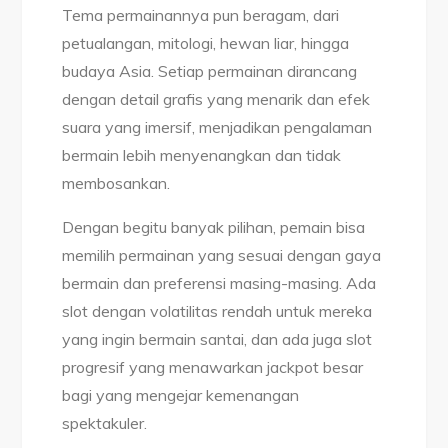
Tema permainannya pun beragam, dari
petualangan, mitologi, hewan liar, hingga
budaya Asia. Setiap permainan dirancang
dengan detail grafis yang menarik dan efek
suara yang imersif, menjadikan pengalaman
bermain lebih menyenangkan dan tidak
membosankan.
Dengan begitu banyak pilihan, pemain bisa
memilih permainan yang sesuai dengan gaya
bermain dan preferensi masing-masing. Ada
slot dengan volatilitas rendah untuk mereka
yang ingin bermain santai, dan ada juga slot
progresif yang menawarkan jackpot besar
bagi yang mengejar kemenangan
spektakuler.