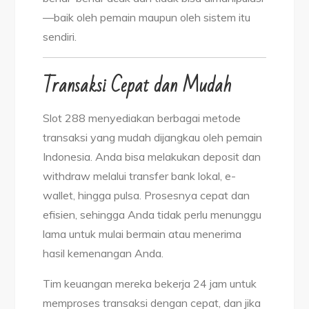
—baik oleh pemain maupun oleh sistem itu
sendiri.
Transaksi Cepat dan Mudah
Slot 288 menyediakan berbagai metode
transaksi yang mudah dijangkau oleh pemain
Indonesia. Anda bisa melakukan deposit dan
withdraw melalui transfer bank lokal, e-
wallet, hingga pulsa. Prosesnya cepat dan
efisien, sehingga Anda tidak perlu menunggu
lama untuk mulai bermain atau menerima
hasil kemenangan Anda.
Tim keuangan mereka bekerja 24 jam untuk
memproses transaksi dengan cepat, dan jika