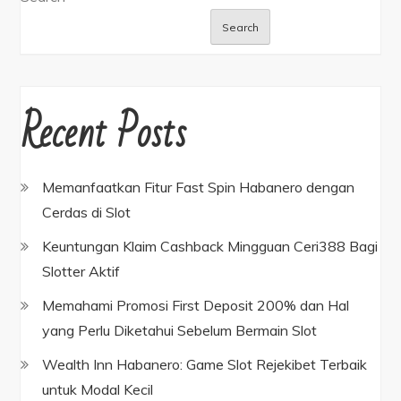
Search
Recent Posts
Memanfaatkan Fitur Fast Spin Habanero dengan
Cerdas di Slot
Keuntungan Klaim Cashback Mingguan Ceri388 Bagi
Slotter Aktif
Memahami Promosi First Deposit 200% dan Hal
yang Perlu Diketahui Sebelum Bermain Slot
Wealth Inn Habanero: Game Slot Rejekibet Terbaik
untuk Modal Kecil