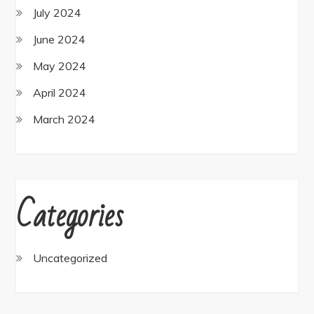
July 2024
June 2024
May 2024
April 2024
March 2024
Categories
Uncategorized