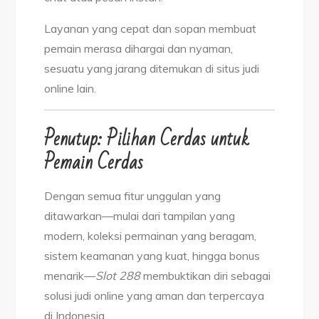
Layanan yang cepat dan sopan membuat
pemain merasa dihargai dan nyaman,
sesuatu yang jarang ditemukan di situs judi
online lain.
Penutup: Pilihan Cerdas untuk
Pemain Cerdas
Dengan semua fitur unggulan yang
ditawarkan—mulai dari tampilan yang
modern, koleksi permainan yang beragam,
sistem keamanan yang kuat, hingga bonus
menarik—
Slot 288
membuktikan diri sebagai
solusi judi online yang aman dan terpercaya
di Indonesia.