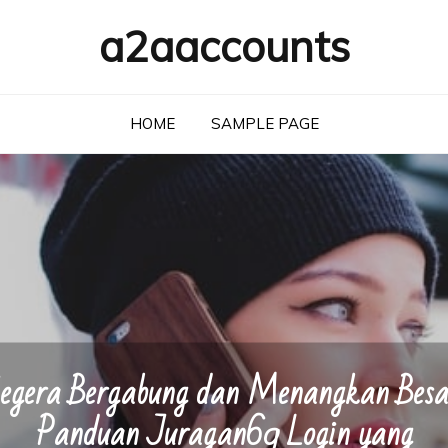
a2aaccounts
HOME
SAMPLE PAGE
egera Bergabung dan Menangkan Besa
Panduan Juragan69 Login yang