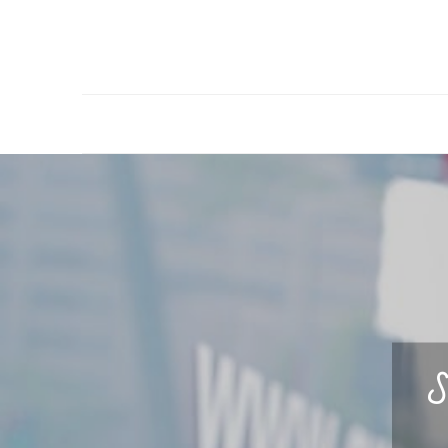
Skip
to
content
S