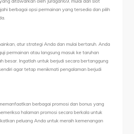
ang ditawarkan oleh Juragan69, mulai dari slot
lajahi berbagai opsi permainan yang tersedia dan pilih
da.
inkan, atur strategi Anda dan mulai bertaruh. Anda
guji permainan atau langsung masuk ke taruhan
besar. Ingatlah untuk berjudi secara bertanggung
endiri agar tetap menikmati pengalaman berjudi
 memanfaatkan berbagai promosi dan bonus yang
 memeriksa halaman promosi secara berkala untuk
katkan peluang Anda untuk meraih kemenangan