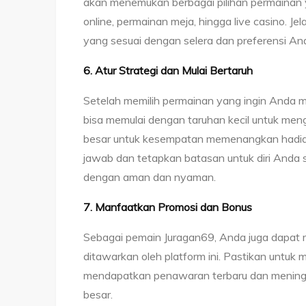
akan menemukan berbagai pilihan permainan y
online, permainan meja, hingga live casino. Je
yang sesuai dengan selera dan preferensi An
6. Atur Strategi dan Mulai Bertaruh
Setelah memilih permainan yang ingin Anda ma
bisa memulai dengan taruhan kecil untuk men
besar untuk kesempatan memenangkan hadiah 
jawab dan tetapkan batasan untuk diri Anda s
dengan aman dan nyaman.
7. Manfaatkan Promosi dan Bonus
Sebagai pemain Juragan69, Anda juga dapat
ditawarkan oleh platform ini. Pastikan untuk
mendapatkan penawaran terbaru dan mening
besar.