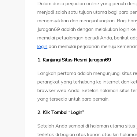
Dalam dunia perjudian online yang penuh de
menjadi salah satu tujuan utama bagi para p
mengasyikkan dan menguntungkan. Bagi bany
Juragan69 adalah dengan melakukan login ke
memulai petualangan berjudi Anda, berikut 
login
dan memulai perjalanan menuju kemenan
1. Kunjungi Situs Resmi Juragan69
Langkah pertama adalah mengunjungi situs 
perangkat yang terhubung ke internet dan ket
browser web Anda. Setelah halaman situs terb
yang tersedia untuk para pemain.
2. Klik Tombol “Login”
Setelah Anda sampai di halaman utama situs 
terletak di bagian atas kanan atau kiri halam