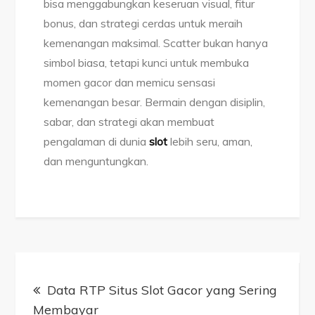
bisa menggabungkan keseruan visual, fitur
bonus, dan strategi cerdas untuk meraih
kemenangan maksimal. Scatter bukan hanya
simbol biasa, tetapi kunci untuk membuka
momen gacor dan memicu sensasi
kemenangan besar. Bermain dengan disiplin,
sabar, dan strategi akan membuat
pengalaman di dunia
slot
lebih seru, aman,
dan menguntungkan.
Post
navigation
Data RTP Situs Slot Gacor yang Sering
Membayar