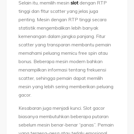
Selain itu, memilih mesin
slot
dengan RTP
tinggi dan fitur scatter yang jelas juga
penting. Mesin dengan RTP tinggi secara
statistik mengembalikan lebih banyak
kemenangan dalam jangka panjang. Fitur
scatter yang transparan membantu pemain
memahami peluang memicu free spin atau
bonus. Beberapa mesin modern bahkan
menampilkan informasi tentang frekuensi
scatter, sehingga pemain dapat memilih
mesin yang lebih sering memberikan peluang
gacor.
Kesabaran juga menjadi kunci. Slot gacor
biasanya membutuhkan beberapa putaran
sebelum mesin benar-benar “panas”. Pemain
yang tergesa-gesa atau terlalu emosional