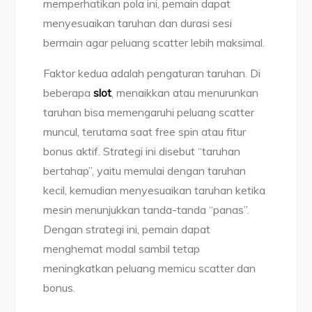
memperhatikan pola ini, pemain dapat
menyesuaikan taruhan dan durasi sesi
bermain agar peluang scatter lebih maksimal.
Faktor kedua adalah pengaturan taruhan. Di
beberapa
slot
, menaikkan atau menurunkan
taruhan bisa memengaruhi peluang scatter
muncul, terutama saat free spin atau fitur
bonus aktif. Strategi ini disebut “taruhan
bertahap”, yaitu memulai dengan taruhan
kecil, kemudian menyesuaikan taruhan ketika
mesin menunjukkan tanda-tanda “panas”.
Dengan strategi ini, pemain dapat
menghemat modal sambil tetap
meningkatkan peluang memicu scatter dan
bonus.