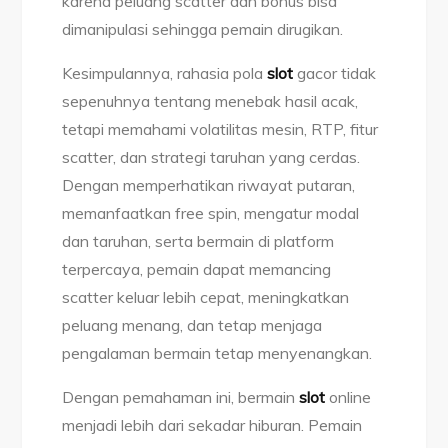
karena peluang scatter dan bonus bisa
dimanipulasi sehingga pemain dirugikan.
Kesimpulannya, rahasia pola
slot
gacor tidak
sepenuhnya tentang menebak hasil acak,
tetapi memahami volatilitas mesin, RTP, fitur
scatter, dan strategi taruhan yang cerdas.
Dengan memperhatikan riwayat putaran,
memanfaatkan free spin, mengatur modal
dan taruhan, serta bermain di platform
terpercaya, pemain dapat memancing
scatter keluar lebih cepat, meningkatkan
peluang menang, dan tetap menjaga
pengalaman bermain tetap menyenangkan.
Dengan pemahaman ini, bermain
slot
online
menjadi lebih dari sekadar hiburan. Pemain