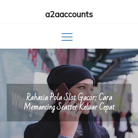
Skip
a2aaccounts
to
content
Rahasia Pola Slot Gacor: Cara
Memancing Scatter Keluar Cepat