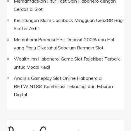
Memanfaatkan Fitur Fast Spin Habanero dengan
Cerdas di Slot
Keuntungan Klaim Cashback Mingguan Ceri388 Bagi
Slotter Aktif
Memahami Promosi First Deposit 200% dan Hal
yang Perlu Diketahui Sebelum Bermain Slot
Wealth Inn Habanero: Game Slot Rejekibet Terbaik
untuk Modal Kecil
Analisis Gameplay Slot Online Habanero di
BETWIN188: Kombinasi Teknologi dan Hiburan
Digital