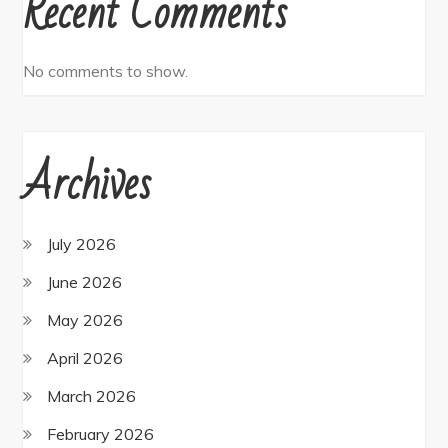
Recent Comments
No comments to show.
Archives
July 2026
June 2026
May 2026
April 2026
March 2026
February 2026