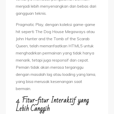
menjadi lebih menyenangkan dan bebas dari
gangguan teknis.
Pragmatic Play, dengan koleksi game-game
hit seperti The Dog House Megaways atau
John Hunter and the Tomb of the Scarab
Queen, telah memanfaatkan HTML5 untuk
menghadirkan permainan yang tidak hanya
menarik, tetapi juga responsif dan cepat.
Pemain tidak akan merasa terganggu
dengan masalah lag atau loading yang lama,
yang bisa merusak kesenangan saat
bermain.
4. Fitur-fitur Interaktif yang
Lebih Canggih