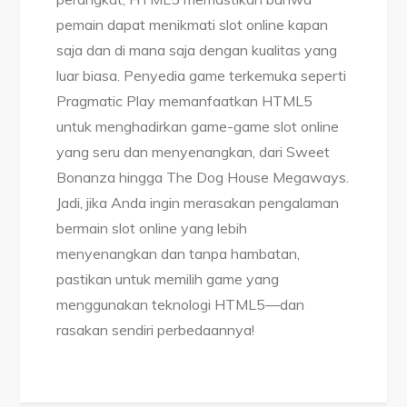
pemain dapat menikmati slot online kapan
saja dan di mana saja dengan kualitas yang
luar biasa. Penyedia game terkemuka seperti
Pragmatic Play memanfaatkan HTML5
untuk menghadirkan game-game slot online
yang seru dan menyenangkan, dari Sweet
Bonanza hingga The Dog House Megaways.
Jadi, jika Anda ingin merasakan pengalaman
bermain slot online yang lebih
menyenangkan dan tanpa hambatan,
pastikan untuk memilih game yang
menggunakan teknologi HTML5—dan
rasakan sendiri perbedaannya!