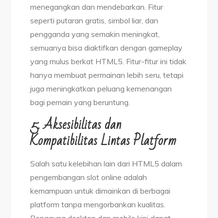
menegangkan dan mendebarkan. Fitur
seperti putaran gratis, simbol liar, dan
pengganda yang semakin meningkat,
semuanya bisa diaktifkan dengan gameplay
yang mulus berkat HTML5. Fitur-fitur ini tidak
hanya membuat permainan lebih seru, tetapi
juga meningkatkan peluang kemenangan
bagi pemain yang beruntung.
5. Aksesibilitas dan
Kompatibilitas Lintas Platform
Salah satu kelebihan lain dari HTML5 dalam
pengembangan slot online adalah
kemampuan untuk dimainkan di berbagai
platform tanpa mengorbankan kualitas.