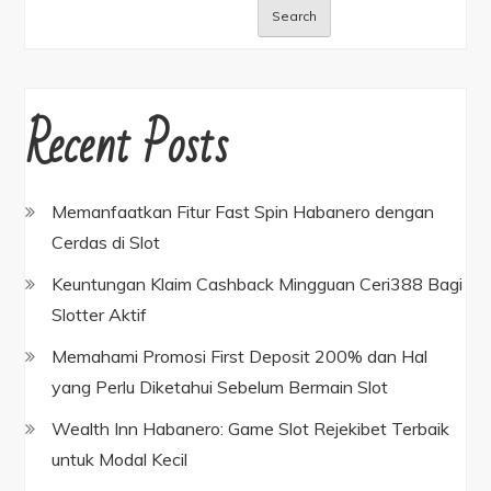
Search
Recent Posts
Memanfaatkan Fitur Fast Spin Habanero dengan
Cerdas di Slot
Keuntungan Klaim Cashback Mingguan Ceri388 Bagi
Slotter Aktif
Memahami Promosi First Deposit 200% dan Hal
yang Perlu Diketahui Sebelum Bermain Slot
Wealth Inn Habanero: Game Slot Rejekibet Terbaik
untuk Modal Kecil