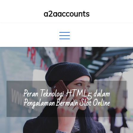
Skip
a2aaccounts
to
content
Peran Teknologi HTML5 dalam
Pengalaman Bermain Slot Online