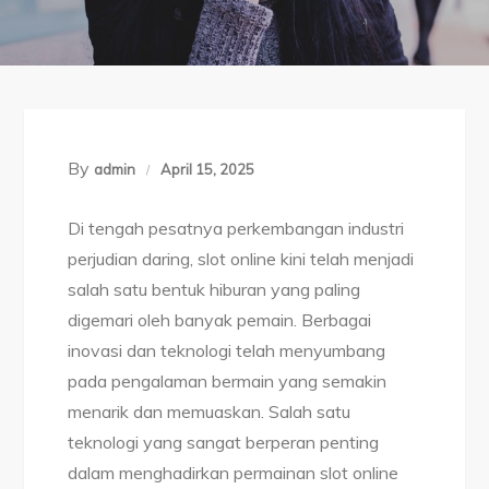
By
admin
April 15, 2025
Di tengah pesatnya perkembangan industri
perjudian daring, slot online kini telah menjadi
salah satu bentuk hiburan yang paling
digemari oleh banyak pemain. Berbagai
inovasi dan teknologi telah menyumbang
pada pengalaman bermain yang semakin
menarik dan memuaskan. Salah satu
teknologi yang sangat berperan penting
dalam menghadirkan permainan slot online