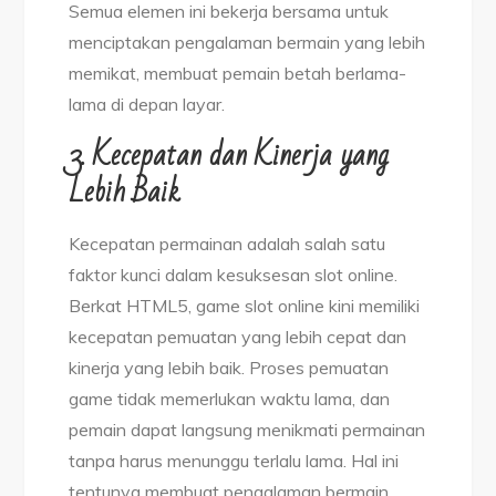
Semua elemen ini bekerja bersama untuk
menciptakan pengalaman bermain yang lebih
memikat, membuat pemain betah berlama-
lama di depan layar.
3. Kecepatan dan Kinerja yang
Lebih Baik
Kecepatan permainan adalah salah satu
faktor kunci dalam kesuksesan slot online.
Berkat HTML5, game slot online kini memiliki
kecepatan pemuatan yang lebih cepat dan
kinerja yang lebih baik. Proses pemuatan
game tidak memerlukan waktu lama, dan
pemain dapat langsung menikmati permainan
tanpa harus menunggu terlalu lama. Hal ini
tentunya membuat pengalaman bermain