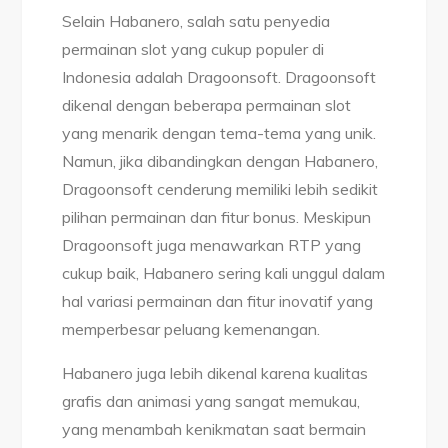
Selain Habanero, salah satu penyedia
permainan slot yang cukup populer di
Indonesia adalah Dragoonsoft. Dragoonsoft
dikenal dengan beberapa permainan slot
yang menarik dengan tema-tema yang unik.
Namun, jika dibandingkan dengan Habanero,
Dragoonsoft cenderung memiliki lebih sedikit
pilihan permainan dan fitur bonus. Meskipun
Dragoonsoft juga menawarkan RTP yang
cukup baik, Habanero sering kali unggul dalam
hal variasi permainan dan fitur inovatif yang
memperbesar peluang kemenangan.
Habanero juga lebih dikenal karena kualitas
grafis dan animasi yang sangat memukau,
yang menambah kenikmatan saat bermain