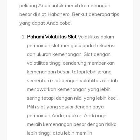
peluang Anda untuk meraih kemenangan
besar di slot Habanero. Berikut beberapa tips
yang dapat Anda coba:
Pahami Volatilitas Slot
Volatilitas dalam
permainan slot mengacu pada frekuensi
dan ukuran kemenangan. Slot dengan
volatilitas tinggi cenderung memberikan
kemenangan besar, tetapi lebih jarang,
sementara slot dengan volatilitas rendah
menawarkan kemenangan yang lebih
sering tetapi dengan nilai yang lebih kecil.
Pilih slot yang sesuai dengan gaya
permainan Anda, apakah Anda ingin
meraih kemenangan besar dengan risiko
lebih tinggi, atau lebih memilih