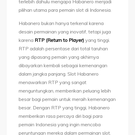
terlebih dahulu mengapa Habanero menjadi
pilihan utama para pemain slot di Indonesia.
Habanero bukan hanya terkenal karena
desain permainan yang inovatif, tetapi juga
karena
RTP (Return to Player)
yang tinggi.
RTP adalah persentase dari total taruhan
yang dipasang pemain yang akhirnya
dibayarkan kembali sebagai kemenangan
dalam jangka panjang. Slot Habanero
menawarkan RTP yang sangat
menguntungkan, memberikan peluang lebih
besar bagi pemain untuk meraih kemenangan
besar. Dengan RTP yang tinggi, Habanero
memberikan rasa percaya diri bagi para
pemain Indonesia yang ingin mencoba
peruntungan mereka dalam permainan slot.