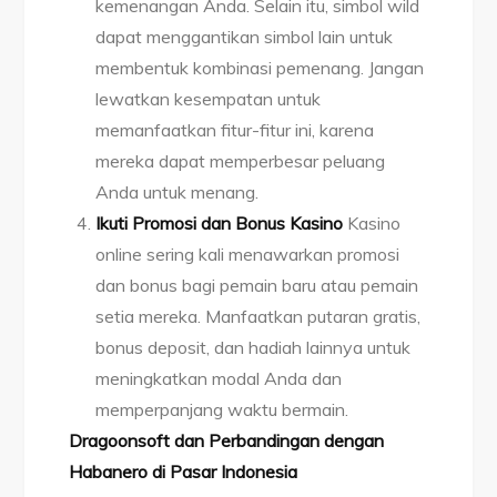
kemenangan Anda. Selain itu, simbol wild
dapat menggantikan simbol lain untuk
membentuk kombinasi pemenang. Jangan
lewatkan kesempatan untuk
memanfaatkan fitur-fitur ini, karena
mereka dapat memperbesar peluang
Anda untuk menang.
Ikuti Promosi dan Bonus Kasino
Kasino
online sering kali menawarkan promosi
dan bonus bagi pemain baru atau pemain
setia mereka. Manfaatkan putaran gratis,
bonus deposit, dan hadiah lainnya untuk
meningkatkan modal Anda dan
memperpanjang waktu bermain.
Dragoonsoft dan Perbandingan dengan
Habanero di Pasar Indonesia