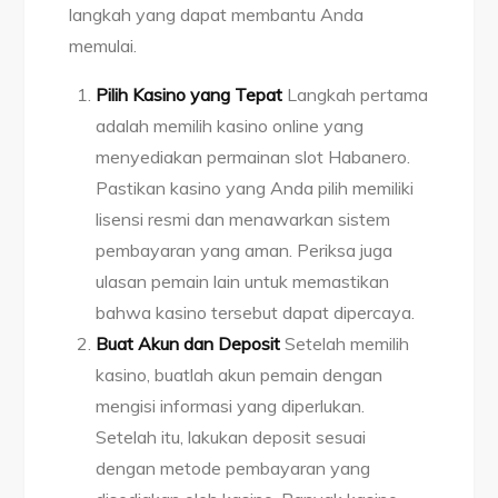
langkah yang dapat membantu Anda
memulai.
Pilih Kasino yang Tepat
Langkah pertama
adalah memilih kasino online yang
menyediakan permainan slot Habanero.
Pastikan kasino yang Anda pilih memiliki
lisensi resmi dan menawarkan sistem
pembayaran yang aman. Periksa juga
ulasan pemain lain untuk memastikan
bahwa kasino tersebut dapat dipercaya.
Buat Akun dan Deposit
Setelah memilih
kasino, buatlah akun pemain dengan
mengisi informasi yang diperlukan.
Setelah itu, lakukan deposit sesuai
dengan metode pembayaran yang