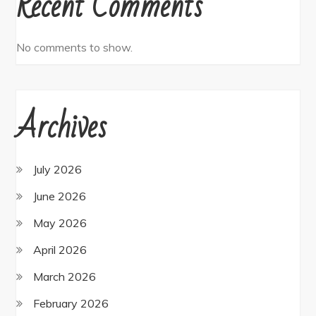
Recent Comments
No comments to show.
Archives
July 2026
June 2026
May 2026
April 2026
March 2026
February 2026