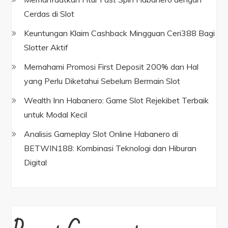
Cerdas di Slot
Keuntungan Klaim Cashback Mingguan Ceri388 Bagi
Slotter Aktif
Memahami Promosi First Deposit 200% dan Hal
yang Perlu Diketahui Sebelum Bermain Slot
Wealth Inn Habanero: Game Slot Rejekibet Terbaik
untuk Modal Kecil
Analisis Gameplay Slot Online Habanero di
BETWIN188: Kombinasi Teknologi dan Hiburan
Digital