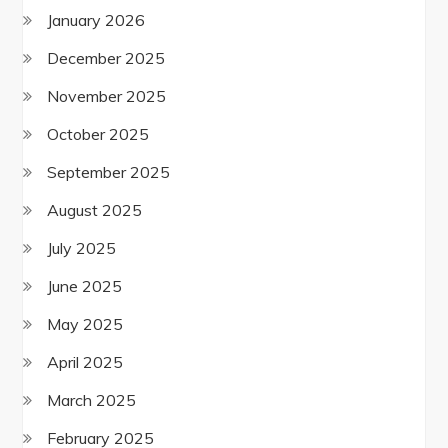
January 2026
December 2025
November 2025
October 2025
September 2025
August 2025
July 2025
June 2025
May 2025
April 2025
March 2025
February 2025