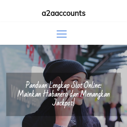
Skip
a2aaccounts
to
content
Panduan Lengkap Slot Online:
Mainkan Habanero dan Menangkan
Jackpot!