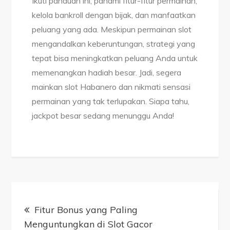
Ikuti panduan ini, pahami fitur-fitur permainan,
kelola bankroll dengan bijak, dan manfaatkan
peluang yang ada. Meskipun permainan slot
mengandalkan keberuntungan, strategi yang
tepat bisa meningkatkan peluang Anda untuk
memenangkan hadiah besar. Jadi, segera
mainkan slot Habanero dan nikmati sensasi
permainan yang tak terlupakan. Siapa tahu,
jackpot besar sedang menunggu Anda!
Post
navigation
Fitur Bonus yang Paling
Menguntungkan di Slot Gacor