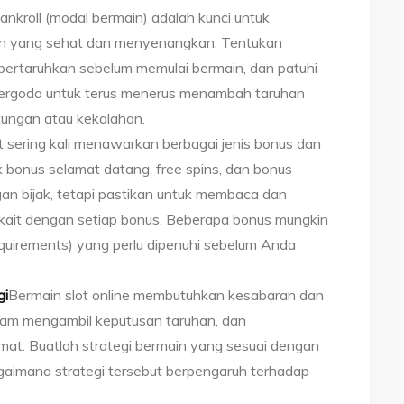
ankroll (modal bermain) adalah kunci untuk
n yang sehat dan menyenangkan. Tentukan
pertaruhkan sebelum memulai bermain, dan patuhi
 tergoda untuk terus menerus menambah taruhan
ungan atau kekalahan.
 sering kali menawarkan berbagai jenis bonus dan
bonus selamat datang, free spins, dan bonus
an bijak, tetapi pastikan untuk membaca dan
kait dengan setiap bonus. Beberapa bonus mungkin
equirements) yang perlu dipenuhi sebelum Anda
gi
Bermain slot online membutuhkan kesabaran dan
dalam mengambil keputusan taruhan, dan
at. Buatlah strategi bermain yang sesuai dengan
gaimana strategi tersebut berpengaruh terhadap