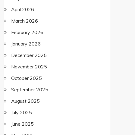
April 2026
March 2026
February 2026
January 2026
December 2025
November 2025
October 2025
September 2025
August 2025
July 2025
June 2025