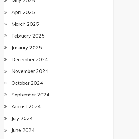
May 2025
April 2025
March 2025
February 2025
January 2025
December 2024
November 2024
October 2024
September 2024
August 2024
July 2024
June 2024