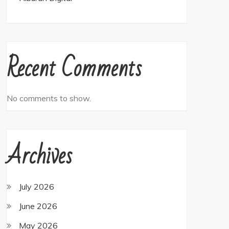
Recent Comments
No comments to show.
Archives
July 2026
June 2026
May 2026