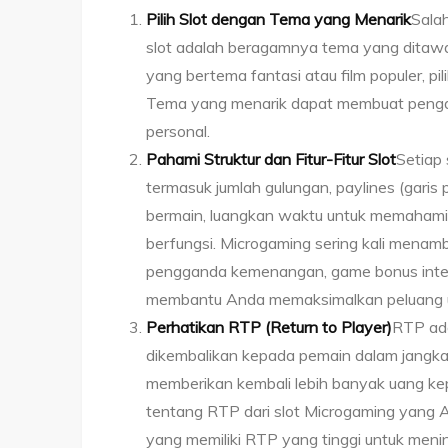
Pilih Slot dengan Tema yang Menarik
Sala
slot adalah beragamnya tema yang ditawar
yang bertema fantasi atau film populer, p
Tema yang menarik dapat membuat pengala
personal.
Pahami Struktur dan Fitur-Fitur Slot
Setiap 
termasuk jumlah gulungan, paylines (garis
bermain, luangkan waktu untuk memahami ba
berfungsi. Microgaming sering kali menamba
pengganda kemenangan, game bonus interakt
membantu Anda memaksimalkan peluang u
Perhatikan RTP (Return to Player)
RTP ada
dikembalikan kepada pemain dalam jangka
memberikan kembali lebih banyak uang ke
tentang RTP dari slot Microgaming yang An
yang memiliki RTP yang tinggi untuk me