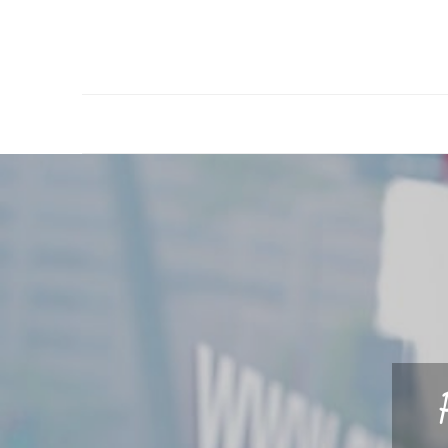
Skip
to
content