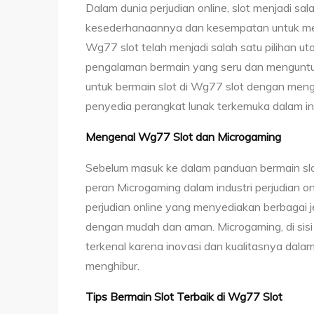
Dalam dunia perjudian online, slot menjadi sa
kesederhanaannya dan kesempatan untuk mer
Wg77 slot telah menjadi salah satu pilihan u
pengalaman bermain yang seru dan menguntun
untuk bermain slot di Wg77 slot dengan meng
penyedia perangkat lunak terkemuka dalam indu
Mengenal Wg77 Slot dan Microgaming
Sebelum masuk ke dalam panduan bermain slo
peran Microgaming dalam industri perjudian on
perjudian online yang menyediakan berbagai j
dengan mudah dan aman. Microgaming, di sisi 
terkenal karena inovasi dan kualitasnya da
menghibur.
Tips Bermain Slot Terbaik di Wg77 Slot