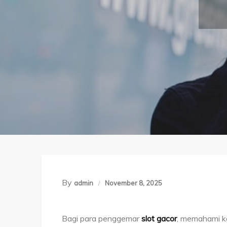
By
admin
November 8, 2025
Bagi para penggemar
slot gacor
, memahami ko