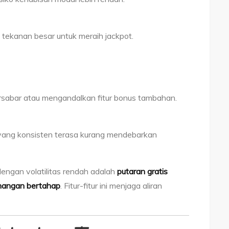
tekanan besar untuk meraih jackpot.
sabar atau mengandalkan fitur bonus tambahan.
yang konsisten terasa kurang mendebarkan
 dengan volatilitas rendah adalah
putaran gratis
nangan bertahap
. Fitur-fitur ini menjaga aliran