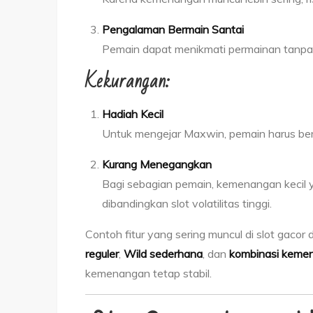
Pengalaman Bermain Santai
Pemain dapat menikmati permainan tanpa 
Kekurangan:
Hadiah Kecil
Untuk mengejar Maxwin, pemain harus ber
Kurang Menegangkan
Bagi sebagian pemain, kemenangan kecil 
dibandingkan slot volatilitas tinggi.
Contoh fitur yang sering muncul di slot gacor
reguler
,
Wild sederhana
, dan
kombinasi keme
kemenangan tetap stabil.