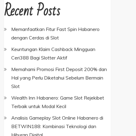
Recent Posts
Memanfaatkan Fitur Fast Spin Habanero
dengan Cerdas di Slot
Keuntungan Klaim Cashback Mingguan
Ceri388 Bagi Slotter Aktif
Memahami Promosi First Deposit 200% dan
Hal yang Perlu Diketahui Sebelum Bermain
Slot
Wealth Inn Habanero: Game Slot Rejekibet
Terbaik untuk Modal Kecil
Analisis Gameplay Slot Online Habanero di
BETWIN188: Kombinasi Teknologi dan
Hiburan Digital