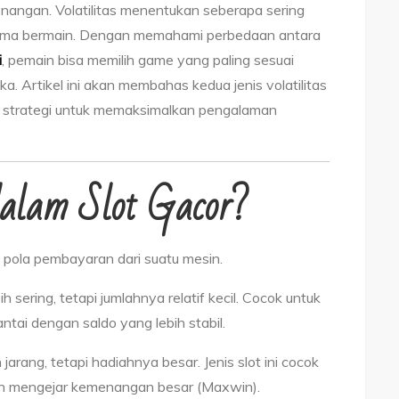
angan. Volatilitas menentukan seberapa sering
ama bermain. Dengan memahami perbedaan antara
i
, pemain bisa memilih game yang paling sesuai
. Artikel ini akan membahas kedua jenis volatilitas
ta strategi untuk memaksimalkan pengalaman
 dalam Slot Gacor?
n pola pembayaran dari suatu mesin.
 sering, tetapi jumlahnya relatif kecil. Cocok untuk
tai dengan saldo yang lebih stabil.
arang, tetapi hadiahnya besar. Jenis slot ini cocok
n mengejar kemenangan besar (Maxwin).