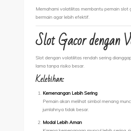
Memahami volatilitas membantu pemain slot ga
bermain agar lebih efektif.
Slot Gacor dengan Vo
Slot dengan volatilitas rendah sering diangga
lama tanpa risiko besar.
Kelebihan:
Kemenangan Lebih Sering
Pemain akan melihat simbol menang muncu
jumlahnya tidak besar.
Modal Lebih Aman
Karena kemenangan muncul lebih sering, ri