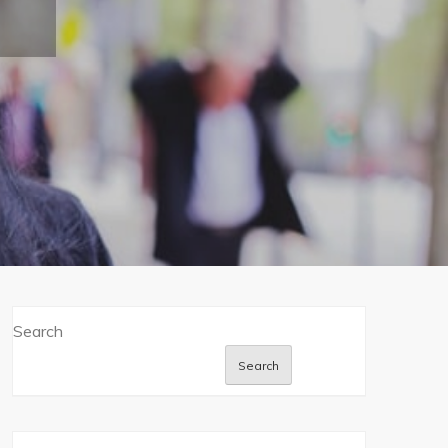
Search
Search