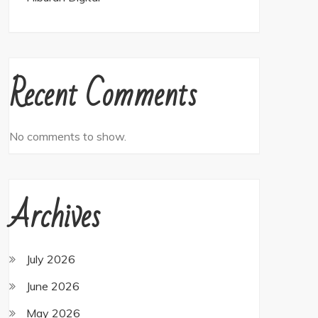
Recent Comments
No comments to show.
Archives
July 2026
June 2026
May 2026