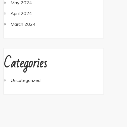
May 2024
April 2024
March 2024
Categories
Uncategorized