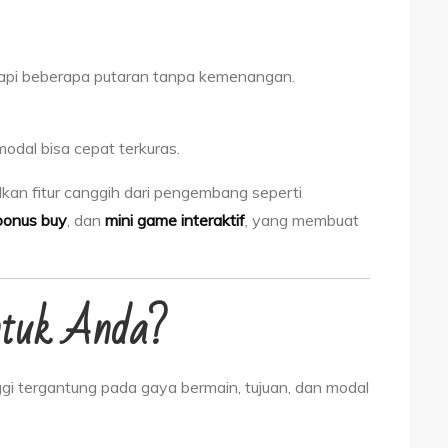
api beberapa putaran tanpa kemenangan.
modal bisa cepat terkuras.
ilkan fitur canggih dari pengembang seperti
bonus buy
, dan
mini game interaktif
, yang membuat
ntuk Anda?
inggi tergantung pada gaya bermain, tujuan, dan modal