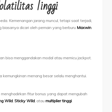
atilitas Tinggi
beda. Kemenangan jarang muncul, tetapi saat terjadi,
ang biasanya dicari oleh pemain yang berburu
Maxwin
.
ngan bisa menggandakan modal atau memicu jackpot.
a kemungkinan menang besar selalu menghantui.
ggi menghadirkan fitur bonus yang dapat mengubah
ng Wild
,
Sticky Wild
, atau
multiplier tinggi
.