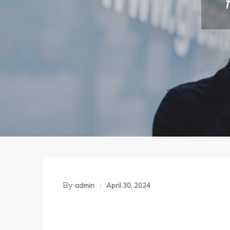
By
admin
April 30, 2024