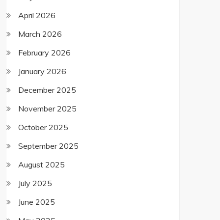
April 2026
March 2026
February 2026
January 2026
December 2025
November 2025
October 2025
September 2025
August 2025
July 2025
June 2025