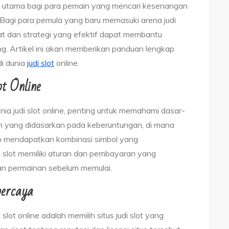
ihan utama bagi para pemain yang mencari kesenangan
 Bagi para pemula yang baru memasuki arena judi
at dan strategi yang efektif dapat membantu
. Artikel ini akan memberikan panduan lengkap
di dunia
judi slot
online.
t Online
a judi slot online, penting untuk memahami dasar-
an yang didasarkan pada keberuntungan, di mana
p mendapatkan kombinasi simbol yang
slot memiliki aturan dan pembayaran yang
an permainan sebelum memulai.
percaya
lot online adalah memilih situs judi slot yang