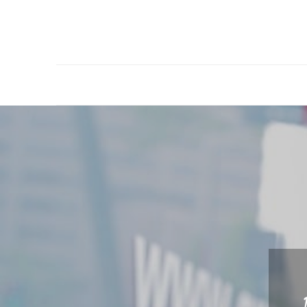
Skip
to
content