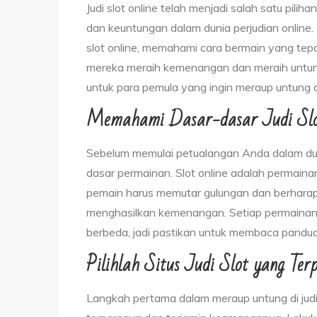
Judi slot online telah menjadi salah satu pil
dan keuntungan dalam dunia perjudian online.
slot online, memahami cara bermain yang tep
mereka meraih kemenangan dan meraih untung
untuk para pemula yang ingin meraup untung 
Memahami Dasar-dasar Judi Slo
Sebelum memulai petualangan Anda dalam duni
dasar permainan. Slot online adalah permain
pemain harus memutar gulungan dan berhara
menghasilkan kemenangan. Setiap permainan 
berbeda, jadi pastikan untuk membaca pandu
Pilihlah Situs Judi Slot yang Ter
Langkah pertama dalam meraup untung di judi s