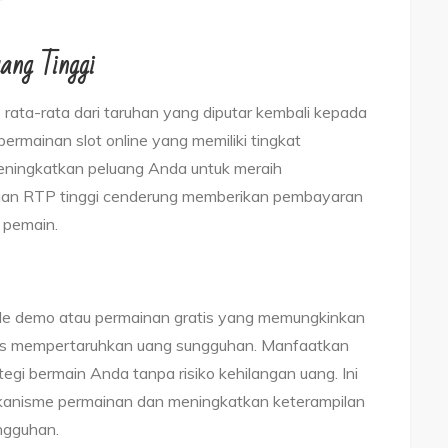
ang Tinggi
rata-rata dari taruhan yang diputar kembali kepada
permainan slot online yang memiliki tingkat
meningkatkan peluang Anda untuk meraih
gan RTP tinggi cenderung memberikan pembayaran
a pemain.
ode demo atau permainan gratis yang memungkinkan
us mempertaruhkan uang sungguhan. Manfaatkan
tegi bermain Anda tanpa risiko kehilangan uang. Ini
anisme permainan dan meningkatkan keterampilan
ngguhan.