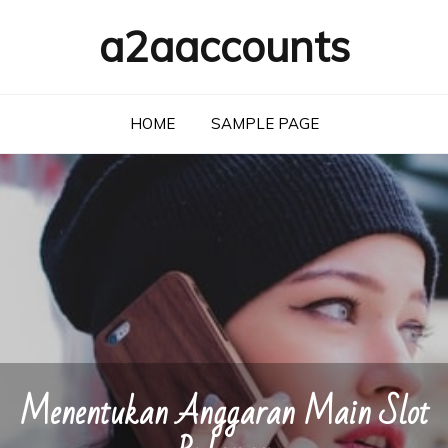
a2aaccounts
HOME
SAMPLE PAGE
Menentukan Anggaran Main Slot