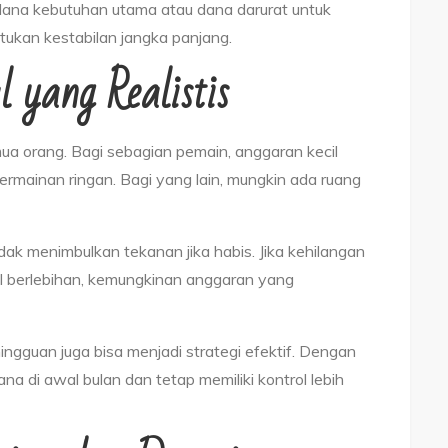
ana kebutuhan utama atau dana darurat untuk
ntukan kestabilan jangka panjang.
yang Realistis
ua orang. Bagi sebagian pemain, anggaran kecil
rmainan ringan. Bagi yang lain, mungkin ada ruang
dak menimbulkan tekanan jika habis. Jika kehilangan
l berlebihan, kemungkinan anggaran yang
ngguan juga bisa menjadi strategi efektif. Dengan
na di awal bulan dan tetap memiliki kontrol lebih