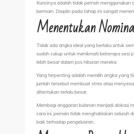
Kuncinya adalah tidak pernah menggunakan d
bermain. Disiplin pada tahap ini sangat mene
Menentukan Nominal 
Tidak ada angka ideal yang berlaku untuk sem
sudah cukup untuk menikmati beberapa sesi pe
lebih besar dalam pos hiburan mereka.
Yang terpenting adalah memilih angka yang ti
jumlah tersebut membuat stres atau menyesa
ditentukan terlalu besar.
Membagi anggaran bulanan menjadi alokasi mi
cara ini, pemain tidak menghabiskan seluruh da
baik terhadap pengeluaran.