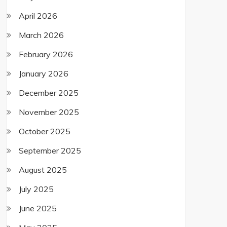
April 2026
March 2026
February 2026
January 2026
December 2025
November 2025
October 2025
September 2025
August 2025
July 2025
June 2025