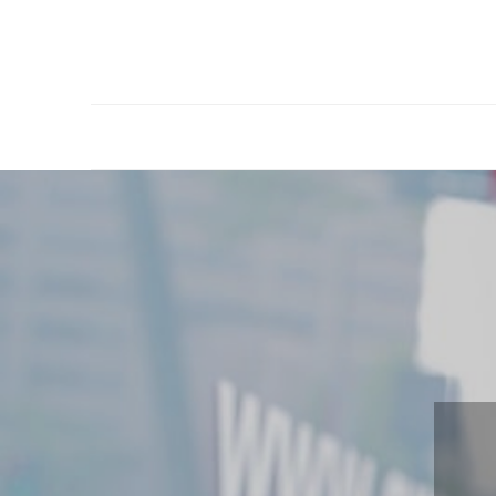
Skip
to
content