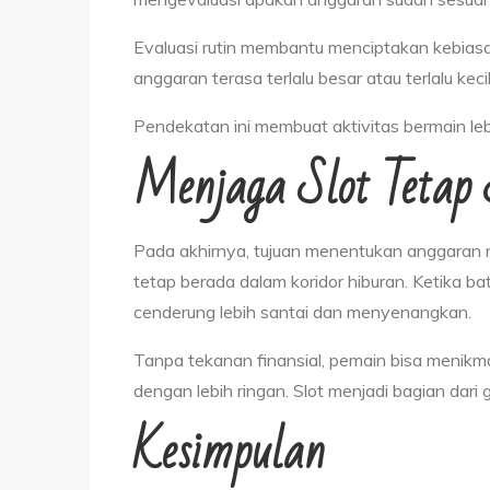
Evaluasi rutin membantu menciptakan kebiasa
anggaran terasa terlalu besar atau terlalu kec
Pendekatan ini membuat aktivitas bermain leb
Menjaga Slot Tetap 
Pada akhirnya, tujuan menentukan anggaran 
tetap berada dalam koridor hiburan. Ketika b
cenderung lebih santai dan menyenangkan.
Tanpa tekanan finansial, pemain bisa menikmat
dengan lebih ringan. Slot menjadi bagian dari
Kesimpulan