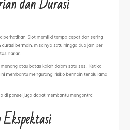
ian dan Durasi
diperhatikan. Slot memiliki tempo cepat dan sering
durasi bermain, misalnya satu hingga dua jam per
as harian.
menang atau batas kalah dalam satu sesi. Ketika
 ini membantu mengurangi risiko bermain terlalu lama
a di ponsel juga dapat membantu mengontrol
 Ekspektasi