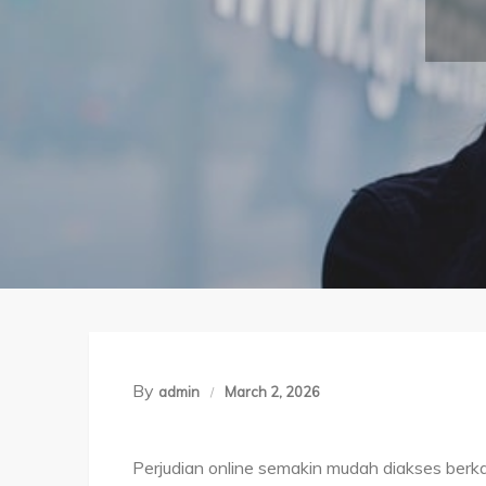
By
admin
March 2, 2026
Perjudian online semakin mudah diakses berk