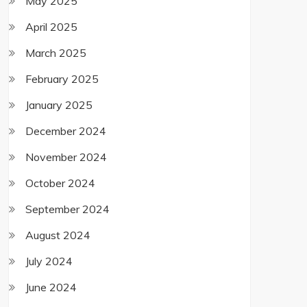
May 2025
April 2025
March 2025
February 2025
January 2025
December 2024
November 2024
October 2024
September 2024
August 2024
July 2024
June 2024