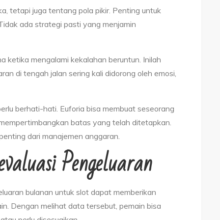
tetapi juga tentang pola pikir. Penting untuk
idak ada strategi pasti yang menjamin
ketika mengalami kekalahan beruntun. Inilah
an di tengah jalan sering kali didorong oleh emosi,
erlu berhati-hati. Euforia bisa membuat seseorang
 mempertimbangkan batas yang telah ditetapkan.
penting dari manajemen anggaran.
valuasi Pengeluaran
luaran bulanan untuk slot dapat memberikan
in. Dengan melihat data tersebut, pemain bisa
tau perlu disesuaikan.