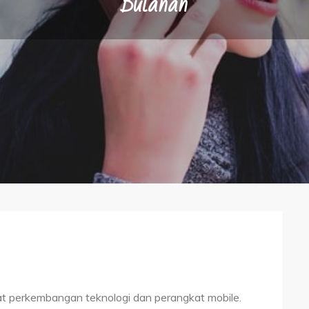
Bulanan
at perkembangan teknologi dan perangkat mobile.