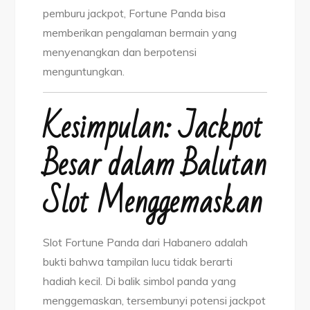
pemburu jackpot, Fortune Panda bisa
memberikan pengalaman bermain yang
menyenangkan dan berpotensi
menguntungkan.
Kesimpulan: Jackpot
Besar dalam Balutan
Slot Menggemaskan
Slot Fortune Panda dari Habanero adalah
bukti bahwa tampilan lucu tidak berarti
hadiah kecil. Di balik simbol panda yang
menggemaskan, tersembunyi potensi jackpot