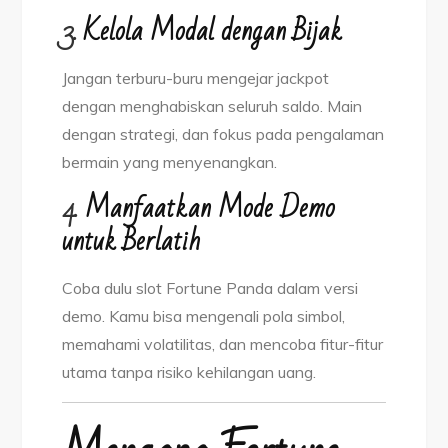
3.
Kelola Modal dengan Bijak
Jangan terburu-buru mengejar jackpot
dengan menghabiskan seluruh saldo. Main
dengan strategi, dan fokus pada pengalaman
bermain yang menyenangkan.
4.
Manfaatkan Mode Demo
untuk Berlatih
Coba dulu slot Fortune Panda dalam versi
demo. Kamu bisa mengenali pola simbol,
memahami volatilitas, dan mencoba fitur-fitur
utama tanpa risiko kehilangan uang.