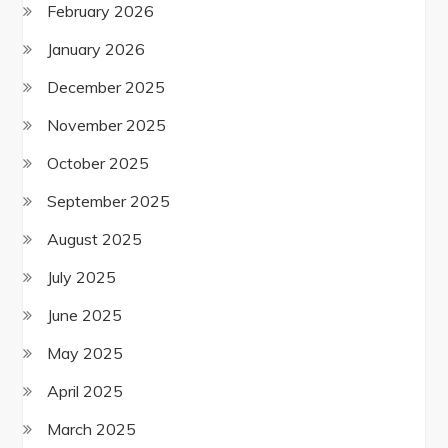
February 2026
January 2026
December 2025
November 2025
October 2025
September 2025
August 2025
July 2025
June 2025
May 2025
April 2025
March 2025