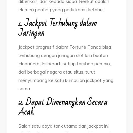
diberikan, dan kepada siapa. Berikut adalah
elemen penting yang perlu kamu ketahui:
1.
Jackpot Terhubung dalam
Jaringan
Jackpot progresif dalam Fortune Panda bisa
terhubung dengan jaringan slot lain buatan
Habanero. Ini berarti setiap taruhan pemain,
dari berbagai negara atau situs, turut
menyumbang ke satu kumpulan jackpot yang
sama.
2.
Dapat Dimenangkan Secara
Acak
Salah satu daya tarik utama dari jackpot ini