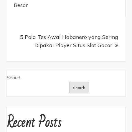
Besar
5 Pola Tes Awal Habanero yang Sering
Dipakai Player Situs Slot Gacor
Search
Search
Recent Posts