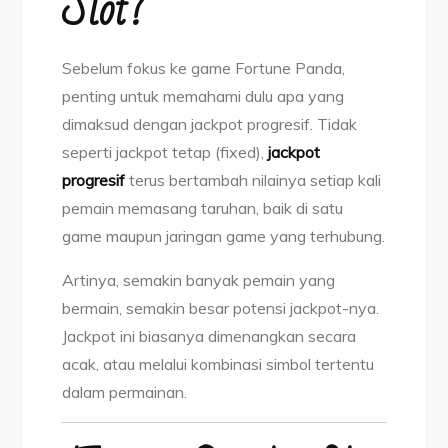
Slot?
Sebelum fokus ke game Fortune Panda,
penting untuk memahami dulu apa yang
dimaksud dengan jackpot progresif. Tidak
seperti jackpot tetap (fixed),
jackpot
progresif
terus bertambah nilainya setiap kali
pemain memasang taruhan, baik di satu
game maupun jaringan game yang terhubung.
Artinya, semakin banyak pemain yang
bermain, semakin besar potensi jackpot-nya.
Jackpot ini biasanya dimenangkan secara
acak, atau melalui kombinasi simbol tertentu
dalam permainan.