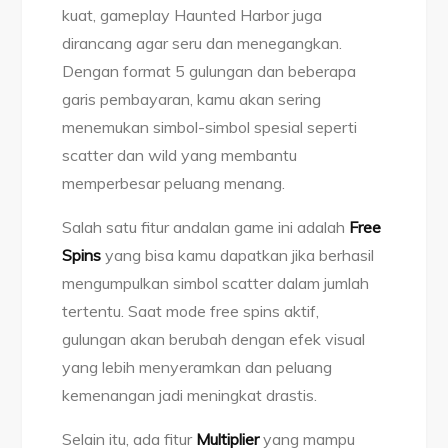
kuat, gameplay Haunted Harbor juga
dirancang agar seru dan menegangkan.
Dengan format 5 gulungan dan beberapa
garis pembayaran, kamu akan sering
menemukan simbol-simbol spesial seperti
scatter dan wild yang membantu
memperbesar peluang menang.
Salah satu fitur andalan game ini adalah
Free
Spins
yang bisa kamu dapatkan jika berhasil
mengumpulkan simbol scatter dalam jumlah
tertentu. Saat mode free spins aktif,
gulungan akan berubah dengan efek visual
yang lebih menyeramkan dan peluang
kemenangan jadi meningkat drastis.
Selain itu, ada fitur
Multiplier
yang mampu