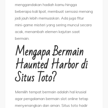
menggandakan hadiah kamu hingga
beberapa kali lipat, membuat sensasi menang
jadi jauh lebih memuaskan. Ada juga fitur
mini-game misteri yang sering muncul secara
acak, menambah elemen kejutan saat
bermain.
Mengapa Bermain
Haunted Harbor di
Situs Toto?
Memilih tempat bermain adalah hal krusial
agar pengalaman bermain slot online tetap
menyenangkan dan aman. Situs toto hadir