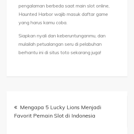
pengalaman berbeda saat main slot online,
Haunted Harbor wajib masuk daftar game
yang harus kamu coba.
Siapkan nyali dan keberuntunganmu, dan
mulailah petualangan seru di pelabuhan
berhantu ini di situs toto sekarang juga!
Post
navigation
Mengapa 5 Lucky Lions Menjadi
Favorit Pemain Slot di Indonesia