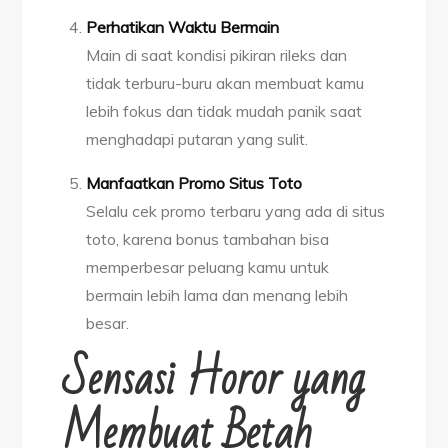
Perhatikan Waktu Bermain
Main di saat kondisi pikiran rileks dan
tidak terburu-buru akan membuat kamu
lebih fokus dan tidak mudah panik saat
menghadapi putaran yang sulit.
Manfaatkan Promo Situs Toto
Selalu cek promo terbaru yang ada di situs
toto, karena bonus tambahan bisa
memperbesar peluang kamu untuk
bermain lebih lama dan menang lebih
besar.
Sensasi Horor yang
Membuat Betah