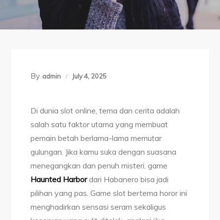
By
admin
July 4, 2025
Di dunia slot online, tema dan cerita adalah
salah satu faktor utama yang membuat
pemain betah berlama-lama memutar
gulungan. Jika kamu suka dengan suasana
menegangkan dan penuh misteri, game
Haunted Harbor
dari Habanero bisa jadi
pilihan yang pas. Game slot bertema horor ini
menghadirkan sensasi seram sekaligus