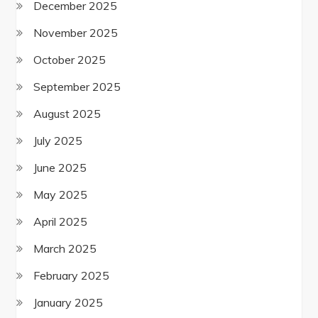
December 2025
November 2025
October 2025
September 2025
August 2025
July 2025
June 2025
May 2025
April 2025
March 2025
February 2025
January 2025