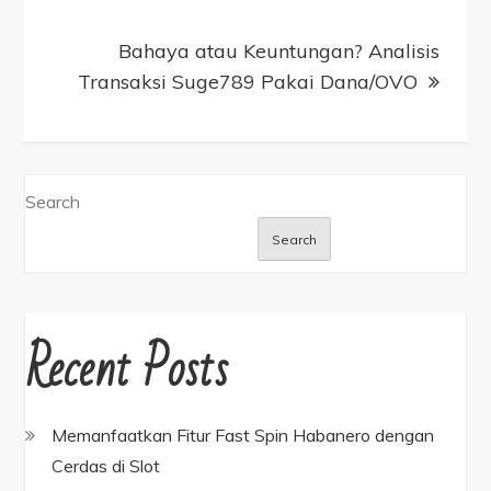
Bahaya atau Keuntungan? Analisis
Transaksi Suge789 Pakai Dana/OVO
Search
Search
Recent Posts
Memanfaatkan Fitur Fast Spin Habanero dengan
Cerdas di Slot