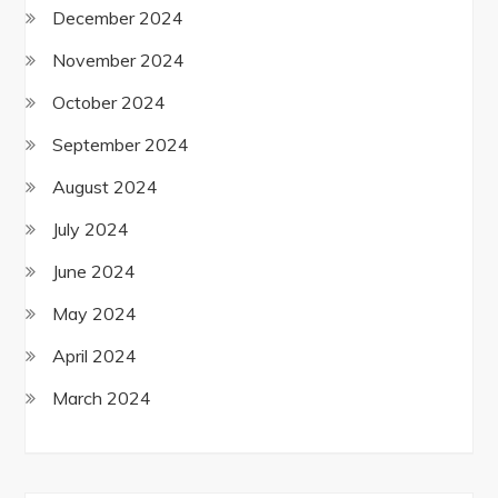
December 2024
November 2024
October 2024
September 2024
August 2024
July 2024
June 2024
May 2024
April 2024
March 2024