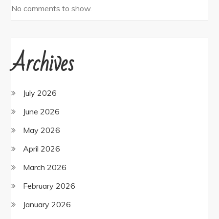
No comments to show.
Archives
July 2026
June 2026
May 2026
April 2026
March 2026
February 2026
January 2026