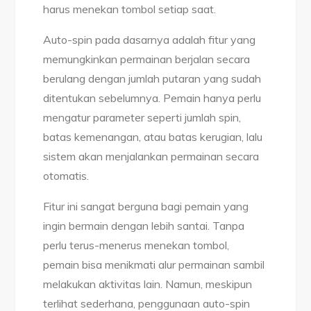
harus menekan tombol setiap saat.
Auto-spin pada dasarnya adalah fitur yang
memungkinkan permainan berjalan secara
berulang dengan jumlah putaran yang sudah
ditentukan sebelumnya. Pemain hanya perlu
mengatur parameter seperti jumlah spin,
batas kemenangan, atau batas kerugian, lalu
sistem akan menjalankan permainan secara
otomatis.
Fitur ini sangat berguna bagi pemain yang
ingin bermain dengan lebih santai. Tanpa
perlu terus-menerus menekan tombol,
pemain bisa menikmati alur permainan sambil
melakukan aktivitas lain. Namun, meskipun
terlihat sederhana, penggunaan auto-spin