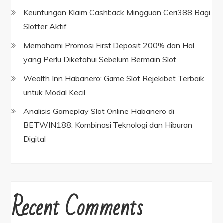
Keuntungan Klaim Cashback Mingguan Ceri388 Bagi
Slotter Aktif
Memahami Promosi First Deposit 200% dan Hal
yang Perlu Diketahui Sebelum Bermain Slot
Wealth Inn Habanero: Game Slot Rejekibet Terbaik
untuk Modal Kecil
Analisis Gameplay Slot Online Habanero di
BETWIN188: Kombinasi Teknologi dan Hiburan
Digital
Recent Comments