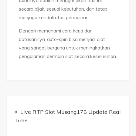
Kuncinya adalah menggunakan fitur ini
secara bijak, sesuai kebutuhan, dan tetap
menjaga kendali atas permainan.
Dengan memahami cara kerja dan
batasannya, auto-spin bisa menjadi alat
yang sangat berguna untuk meningkatkan
pengalaman bermain slot secara keseluruhan.
Post
navigation
Live RTP Slot Musang178 Update Real
Time