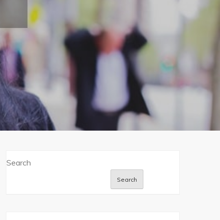
Search
Search