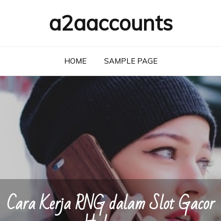
a2aaccounts
HOME
SAMPLE PAGE
Cara Kerja RNG dalam Slot Gacor