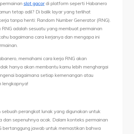
 permainan
slot gacor
di platform seperti Habanero
n tetap adil? Di balik layar yang terlihat
ekerja tanpa henti: Random Number Generator (RNG).
wa RNG adalah sesuatu yang membuat permainan
 tahu bagaimana cara kerjanya dan mengapa ini
rmainan.
abanero, memahami cara kerja RNG akan
Tidak hanya akan membantu kamu lebih menghargai
engenai bagaimana setiap kemenangan atau
an lengkapnya!
h sebuah perangkat lunak yang digunakan untuk
ga dan sepenuhnya acak. Dalam konteks permainan
NG bertanggung jawab untuk memastikan bahwa