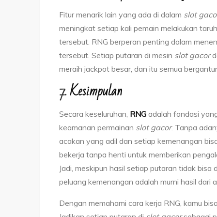
Fitur menarik lain yang ada di dalam
slot gaco
meningkat setiap kali pemain melakukan tar
tersebut. RNG berperan penting dalam mene
tersebut. Setiap putaran di mesin
slot gacor
d
meraih jackpot besar, dan itu semua bergantu
7.
Kesimpulan
Secara keseluruhan,
RNG
adalah fondasi yan
keamanan permainan
slot gacor
. Tanpa adany
acakan yang adil dan setiap kemenangan bis
bekerja tanpa henti untuk memberikan pengal
Jadi, meskipun hasil setiap putaran tidak bisa
peluang kemenangan adalah murni hasil dari a
Dengan memahami cara kerja RNG, kamu bisa 
Jadikan setiap putaran di
slot gacor
sebagai p