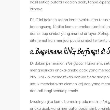
hasil setiap putaran adalah acak, tanpa dipen
lainnya.
RNG ini bekerja tanpa kenal waktu dan teru
berlangsung. Ketika kamu menekan tombol u
dari setiap simbol yang muncul di layar. Seti
diterjemahkan menjadi posisi simbol tertentu d
2.
Bagaimana RNG Berfungsi di 
Di dalam permainan
slot gacor
Habanero, seti
menghasilkan angka-angka acak yang mengatu
lain, RNG ini memastikan bahwa tidak ada pola
untuk menciptakan elemen kejutan yang me
dan adil bagi semua pemain.
Misalnya, jika kamu bermain pada mesin
slot 
angka acak yang mengatur posisi simbol-simb