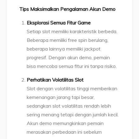
Tips Maksimalkan Pengalaman Akun Demo
Eksplorasi Semua Fitur Game
Setiap slot memiliki karakteristik berbeda.
Beberapa memiliki free spin berulang,
beberapa lainnya memiliki jackpot
progresif. Dengan akun demo, pemain
bisa mencoba semua fitur ini tanpa risiko.
Perhatikan Volatilitas Slot
Slot dengan volatilitas tinggi memberikan
kemenangan jarang tapi besar,
sedangkan slot volatilitas rendah lebih
sering menang tetapi dengan jumlah kecil.
Akun demo memungkinkan pemain
merasakan perbedaan ini sebelum