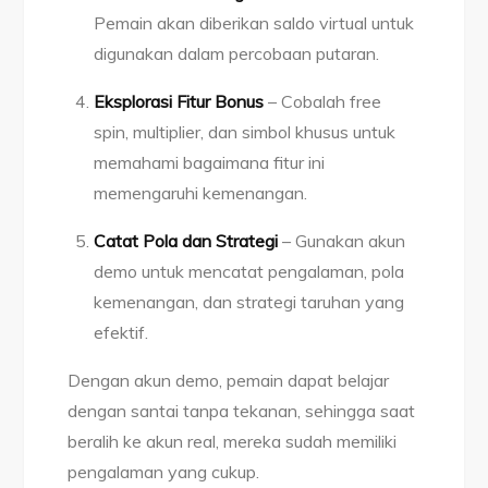
Pemain akan diberikan saldo virtual untuk
digunakan dalam percobaan putaran.
Eksplorasi Fitur Bonus
– Cobalah free
spin, multiplier, dan simbol khusus untuk
memahami bagaimana fitur ini
memengaruhi kemenangan.
Catat Pola dan Strategi
– Gunakan akun
demo untuk mencatat pengalaman, pola
kemenangan, dan strategi taruhan yang
efektif.
Dengan akun demo, pemain dapat belajar
dengan santai tanpa tekanan, sehingga saat
beralih ke akun real, mereka sudah memiliki
pengalaman yang cukup.