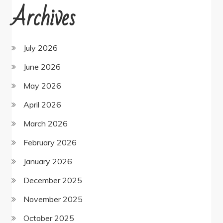
Archives
July 2026
June 2026
May 2026
April 2026
March 2026
February 2026
January 2026
December 2025
November 2025
October 2025