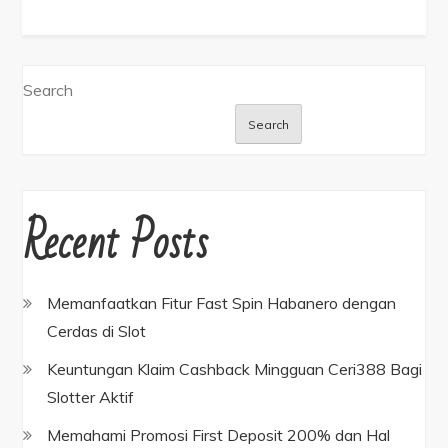
Search
Search
Recent Posts
Memanfaatkan Fitur Fast Spin Habanero dengan
Cerdas di Slot
Keuntungan Klaim Cashback Mingguan Ceri388 Bagi
Slotter Aktif
Memahami Promosi First Deposit 200% dan Hal